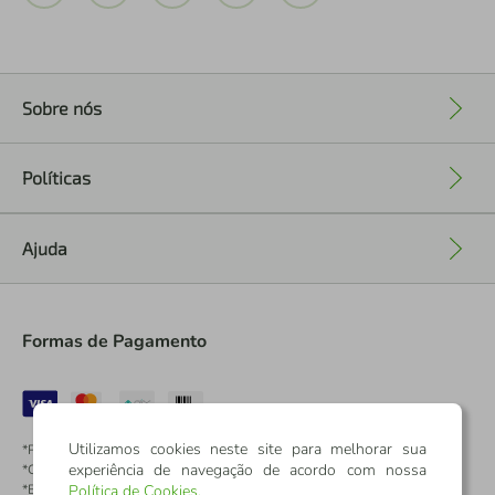
Sobre nós
+
Políticas
+
Ajuda
+
Formas de Pagamento
Utilizamos cookies neste site para melhorar sua
*Pontos dos Cartões Sicredi
experiência de navegação de acordo com nossa
*Cartões Sicredi
*Boleto exclusivo para associados PJ
Política de Cookies
.