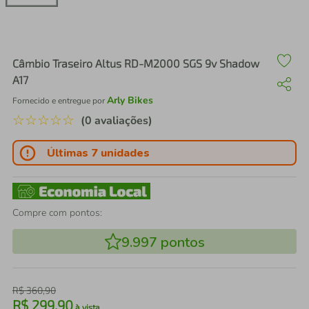
air fryer
4
º
iphone
5
º
Câmbio Traseiro Altus RD-M2000 SGS 9v Shadow
A17
Arly Bikes
Fornecido e entregue por
☆
☆
☆
☆
☆
(0 avaliações)
Últimas 7 unidades
Compre com pontos:
9.997
pontos
R$
360
,
90
R$
299
,
90
à vista