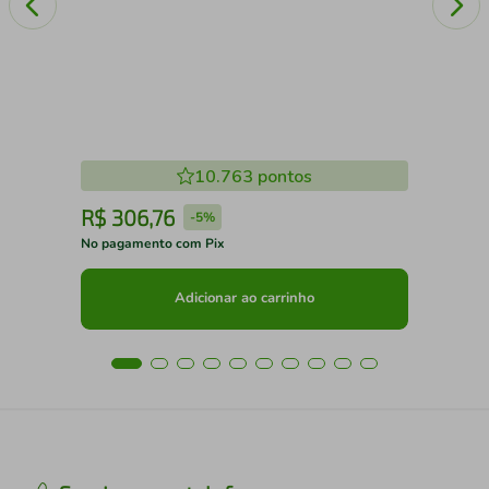
10.763
pontos
R$
306
,
76
R
-
5%
No pagamento com Pix
No 
Adicionar ao carrinho