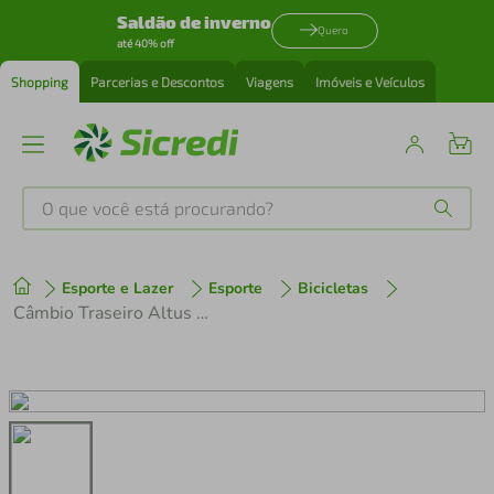
Saldão de inverno
Quero
até 40% off
Shopping
Parcerias e Descontos
Viagens
Imóveis e Veículos
O que você está procurando?
Produtos mais buscados
Esporte e Lazer
Esporte
Bicicletas
tenis
1
º
Câmbio Traseiro Altus RD-M2000 SGS 9v Shadow A17
cafeteira
2
º
perfume
3
º