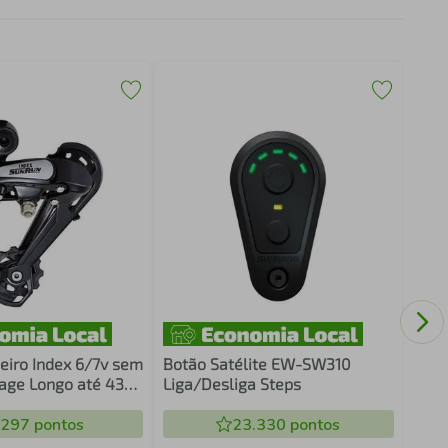
Para
Holl
Cann
eiro Index 6/7v sem
Botão Satélite EW-SW310
age Longo até 43
Liga/Desliga Steps
o
.297
pontos
23.330
pontos