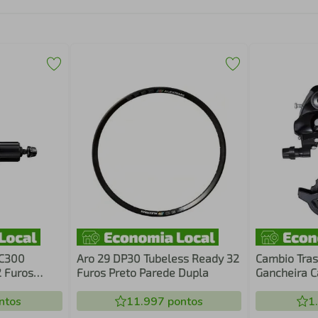
QC300
Aro 29 DP30 Tubeless Ready 32
Cambio Tras
 Furos
Furos Preto Parede Dupla
Gancheira C
idades
dentes Pret
 Preto
ntos
11.997
pontos
1