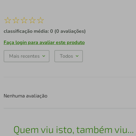
☆
☆
☆
☆
☆
classificação média: 0
(0 avaliações)
Faça login para avaliar este produto
Mais recentes
Todos
Nenhuma avaliação
Quem viu isto, também viu...