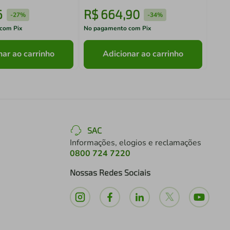
6
R$
664
,
90
R$
-
27%
-
34%
com Pix
No pagamento com Pix
No pa
nar ao carrinho
Adicionar ao carrinho
SAC
Informações, elogios e reclamações
0800 724 7220
Nossas Redes Sociais