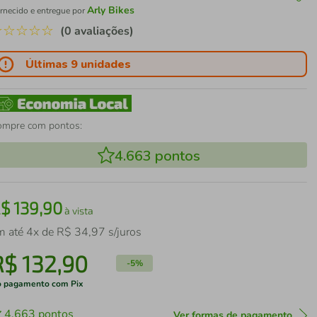
Arly Bikes
rnecido e entregue por
☆
☆
☆
☆
☆
(0 avaliações)
Últimas 9 unidades
ompre com pontos:
4.663
pontos
R$
139
,
90
à vista
m até
4
x de
R$
34
,
97
s/juros
R$
132
,
90
-
5%
 pagamento com Pix
4.663
pontos
Ver formas de pagamento