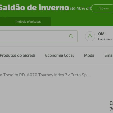
Saldão de inverno
até 40% off
Quero
Imóveis e Veículos
Olá!
Faça seu
Produtos do Sicredi
Economia Local
Moda
Sma
Cambio Traseiro RD-A070 Tourney Index 7v Preto Speed
C
7