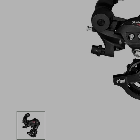
iphone
5
º