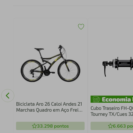
Bicicleta Aro 26 Caloi Andes 21
Cubo Traseiro FH-
Marchas Quadro em Aço Freio
Tourney TX/Cues 32
V-Brake
8/9/10/11/12 Veloc
33.298
pontos
166mm Center Lock
6.663
po