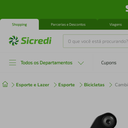
Shopping
Parcerias e Descontos
Viagens
O que você está procurando?
Produtos mais buscados
Todos os Departamentos
Cupons
tenis
1
º
Esporte e Lazer
Esporte
Bicicletas
cafeteira
2
º
perfume
3
º
air fryer
4
º