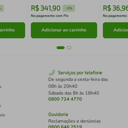
R$
341
,
90
R$
36
,
9
%
-
5%
No pagamento com Pix
No pagamento 
arrinho
Adicionar ao carrinho
Adicio
Serviços por telefone
De segunda a sexta-feira das
08h às 20h40
s
Sábado das 8h às 18h40
0800 724 4770
a
Ouvidoria
dade
Reclamações e denúncias
0800 646 2519