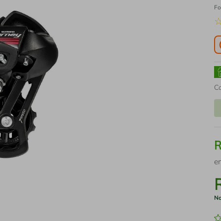
Fo
C
e
No