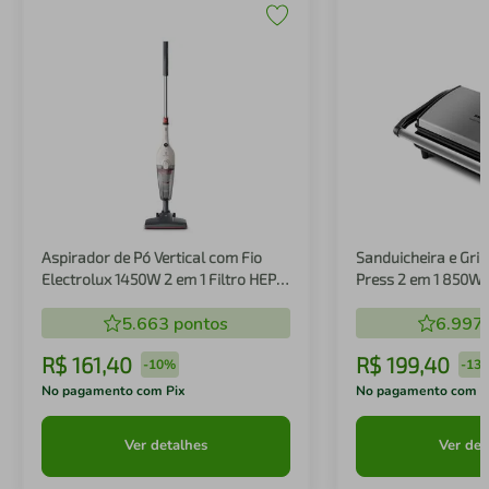
Aspirador de Pó Vertical com Fio
Sanduicheira e Gril
Electrolux 1450W 2 em 1 Filtro HEPA
Press 2 em 1 850W
Branco (STK14B)
5.663
pontos
6.997
R$
161
,
40
R$
199
,
40
-
10%
-
13
No pagamento com Pix
No pagamento com P
Ver detalhes
Ver det