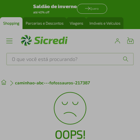
Saldão de inverno
Quero
até 40% off
Shopping
Parcerias e Descontos
Viagens
Imóveis e Veículos
O que você está procurando?
Produtos mais buscados
caminhao-abc---fofossauros-217387
tenis
1
º
cafeteira
2
º
perfume
3
º
OOPS!