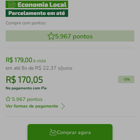
Compre com pontos:
5.967
pontos
R$
179
,
00
à vista
em até
8
x de
R$
22
,
37
s/juros
R$
170
,
05
-
5%
No pagamento com Pix
5.967
pontos
Ver formas de pagamento
Comprar agora