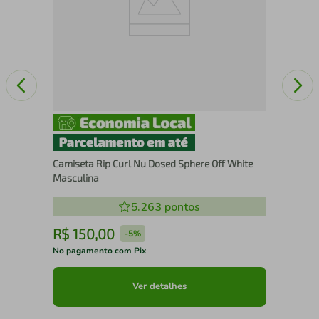
Camiseta Rip Curl Nu Dosed Sphere Off White
Masculina
5.263
pontos
R$
150
,
00
R
-
5%
No pagamento com Pix
No 
Ver detalhes