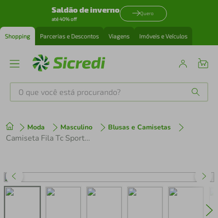
Saldão de inverno
Quero
até 40% off
Shopping
Parcerias e Descontos
Viagens
Imóveis e Veículos
O que você está procurando?
Produtos mais buscados
Moda
Masculino
Blusas e Camisetas
tenis
1
º
Camiseta Fila Tc Sportmate Masculina
cafeteira
2
º
perfume
3
º