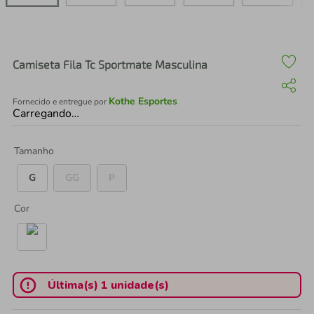
air fryer
4
º
iphone
5
º
Camiseta Fila Tc Sportmate Masculina
Kothe Esportes
Fornecido e entregue por
Carregando…
Tamanho
G
GG
P
Cor
Última(s) 1 unidade(s)