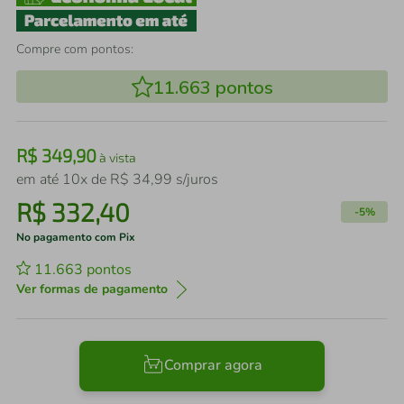
Compre com pontos:
11.663
pontos
R$
349
,
90
à vista
em até
10
x de
R$
34
,
99
s/juros
R$
332
,
40
-
5%
No pagamento com Pix
11.663
pontos
Ver formas de pagamento
Comprar agora