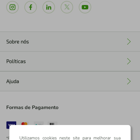
Sobre nós
+
Políticas
+
Ajuda
+
Formas de Pagamento
Utilizamos cookies neste site para melhorar sua
*Pontos dos Cartões Sicredi