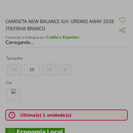
air fryer
4
º
iphone
5
º
CAMISETA NEW BALANCE JUV. GREMIO AWAY 2026
JT831848 BRANCO
Cadile's Esportes
Fornecido e entregue por
Carregando…
Tamanho
10
12
14
8
Cor
Última(s) 1 unidade(s)