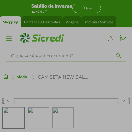
Saldão de inverno
Quero
até 40% off
Shopping
Parcerias e Descontos
Viagens
Imóveis e Veículos
O que você está procurando?
Produtos mais buscados
CAMISETA NEW BALANCE JUV. GREMIO AWAY 2026 JT831848 BRANCO
Moda
tenis
1
º
cafeteira
2
º
perfume
3
º