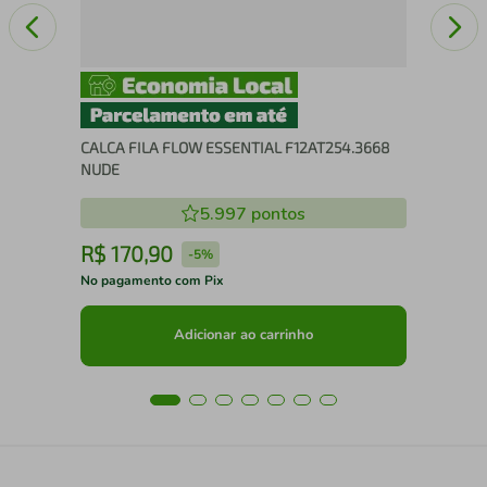
CALCA FILA FLOW ESSENTIAL F12AT254.3668
NUDE
5.997
pontos
R$
170
,
90
R
-
5%
No pagamento com Pix
No 
Adicionar ao carrinho