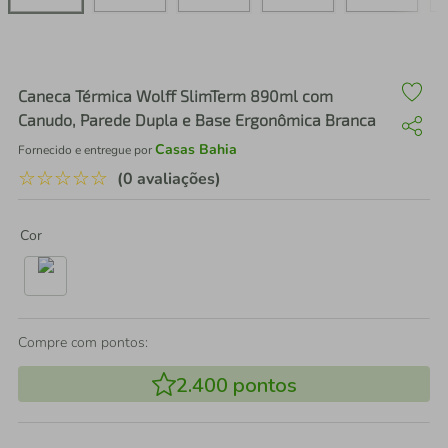
air fryer
4
º
iphone
5
º
Caneca Térmica Wolff SlimTerm 890ml com
Canudo, Parede Dupla e Base Ergonômica Branca
Casas Bahia
Fornecido e entregue por
☆
☆
☆
☆
☆
(0 avaliações)
Cor
Compre com pontos:
2.400
pontos