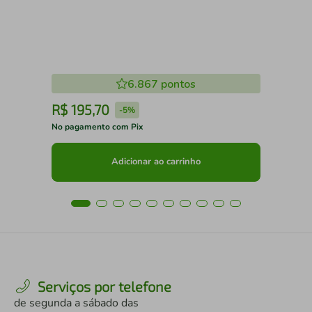
6.867
pontos
R$
195
,
70
R
-
5%
No pagamento com Pix
No 
Adicionar ao carrinho
Serviços por telefone
de segunda a sábado das