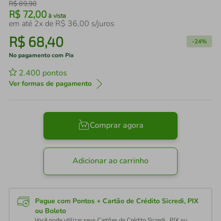
R$
89
,
90
R$
72
,
00
à vista
em até
2
x de
R$
36
,
00
s/juros
R$
68
,
40
-
24%
No pagamento com Pix
2.400
pontos
Ver formas de pagamento
Comprar agora
Adicionar ao carrinho
Pague com Pontos + Cartão de Crédito Sicredi, PIX
ou Boleto
Você pode utilizar seus Cartões de Crédito Sicredi , PIX ou