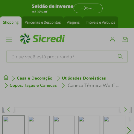
Saldão de inverno
Quero
até 40% off
Shopping
Parcerias e Descontos
Viagens
Imóveis e Veículos
O que você está procurando?
Produtos mais buscados
Casa e Decoração
Utilidades Domésticas
tenis
1
º
Caneca Térmica Wolff SlimTerm 890ml com Canudo, Parede Dupla e Base Ergonômica Branca
Copos, Taças e Canecas
cafeteira
2
º
perfume
3
º