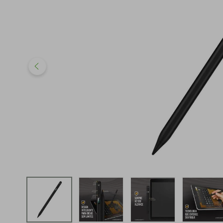
iphone
5
º