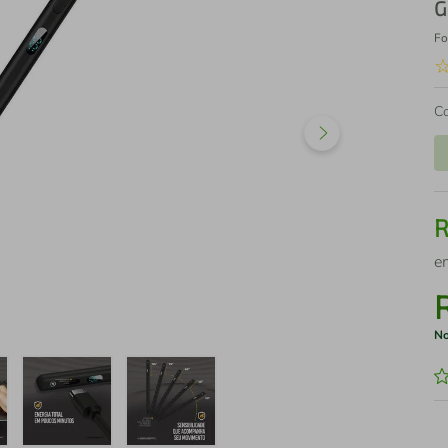
G
Fo
C
e
No