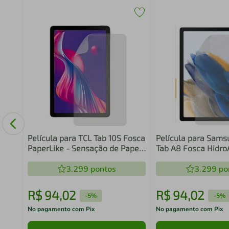
o Max
Película para TCL Tab 10S Fosca
Película para Sams
PaperLike - Sensação de Papel
Tab A8 Fosca Hidr
- HidroArmor - Gshield
Gshield
3.299
pontos
3.299
po
R$
94
,
02
R$
94
,
02
-
5%
-
5%
No pagamento com Pix
No pagamento com Pix