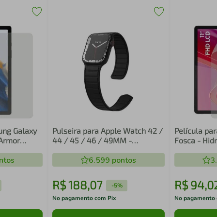
ung Galaxy
Pulseira para Apple Watch 42 /
Película pa
oArmor
44 / 45 / 46 / 49MM -
Titanium Magnética - Gshield
ntos
6.599
pontos
3
R$
188
,
07
R$
94
,
0
-
5%
No pagamento com Pix
No pagamento 