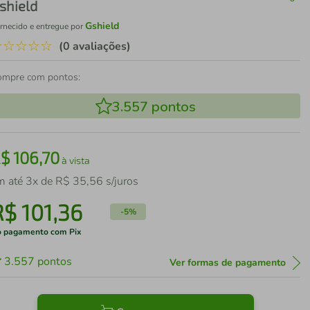
shield
Gshield
rnecido e entregue por
☆
☆
☆
☆
☆
(0 avaliações)
ompre com pontos:
3.557
pontos
R$
106
,
70
à vista
m até
3
x de
R$
35
,
56
s/juros
R$
101
,
36
-
5%
 pagamento com Pix
3.557
pontos
Ver formas de pagamento