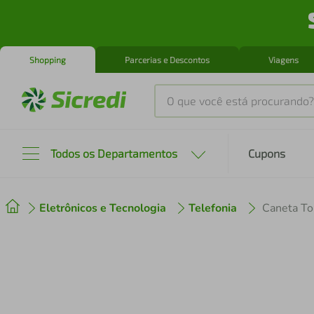
Shopping
Parcerias e Descontos
Viagens
O que você está procurando?
Produtos mais buscados
Todos os Departamentos
Cupons
tenis
1
º
Eletrônicos e Tecnologia
Telefonia
cafeteira
2
º
perfume
3
º
air fryer
4
º