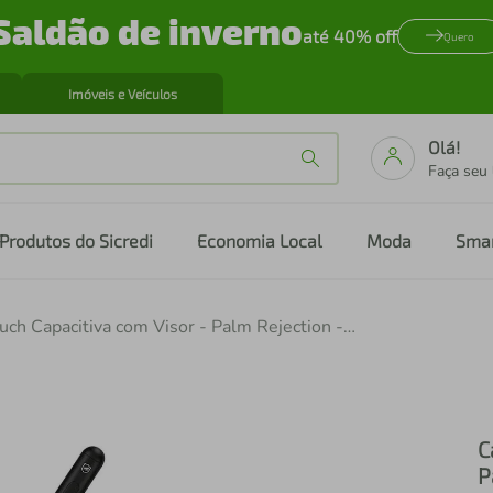
Saldão de inverno
até 40% off
Quero
Imóveis e Veículos
Olá!
Faça seu
Produtos do Sicredi
Economia Local
Moda
Sma
Caneta Touch Capacitiva com Visor - Palm Rejection - Dual Shock - Preta - Gshield
C
P