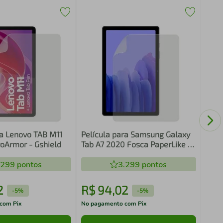
Pelí
ra Lenovo TAB M11
Película para Samsung Galaxy
Fosca - HidroArmor - Gshield
Tab A7 2020 Fosca PaperLike -
Sensação de Papel -
.299
pontos
3.299
HidroArmor - Gshield
pontos
2
R$
94
,
02
R$
-
5%
-
5%
com Pix
No pagamento com Pix
No pa