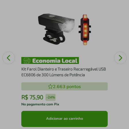
Sel
Cir
Kit Farol Dianteiro e Traseiro Recarregável USB
EC6806 de 300 Lúmens de Potência
2.663
pontos
R$
75
,
90
R
-
24%
No pagamento com Pix
No 
Adicionar ao carrinho