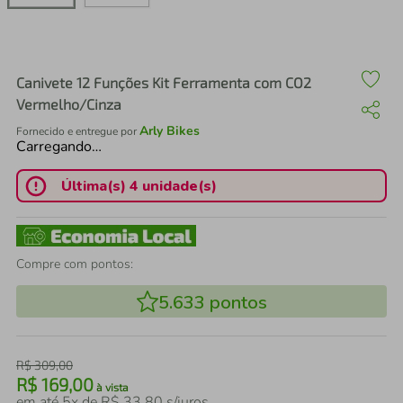
air fryer
4
º
iphone
5
º
Canivete 12 Funções Kit Ferramenta com CO2
Vermelho/Cinza
Arly Bikes
Fornecido e entregue por
Carregando…
Última(s) 4 unidade(s)
Compre com pontos:
5.633
pontos
R$
309
,
00
R$
169
,
00
à vista
em até
5
x de
R$
33
,
80
s/juros