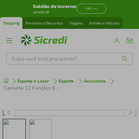
Saldão de inverno
Quero
até 40% off
Shopping
Parcerias e Descontos
Viagens
Imóveis e Veículos
O que você está procurando?
Produtos mais buscados
Esporte e Lazer
Esporte
Acessórios
tenis
1
º
Canivete 12 Funções Kit Ferramenta com CO2 Vermelho/Cinza
cafeteira
2
º
perfume
3
º