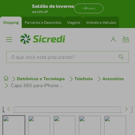
Saldão de inverno
Quero
até 40% off
Shopping
Parcerias e Descontos
Viagens
Imóveis e Veículos
O que você está procurando?
Produtos mais buscados
Eletrônicos e Tecnologia
Telefonia
Acessórios
tenis
1
º
Capa 360 para iPhone 14 Plus - Preta - Frente e Verso- Gshield
cafeteira
2
º
perfume
3
º