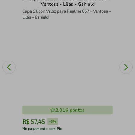
Cap
Capa Silicon Veloz para Realme C67 + Ventosa -
Gsh
Lilás - Gshield
2.016
pontos
R$
57
,
45
R
-
5%
No pagamento com Pix
No 