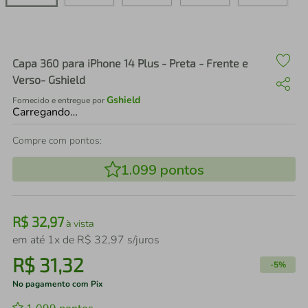
air fryer
4
º
iphone
5
º
Capa 360 para iPhone 14 Plus - Preta - Frente e
Verso- Gshield
Gshield
Fornecido e entregue por
Carregando…
Compre com pontos:
1.099
pontos
R$
32
,
97
à vista
em até
1
x de
R$
32
,
97
s/juros
R$
31
,
32
-
5%
No pagamento com Pix