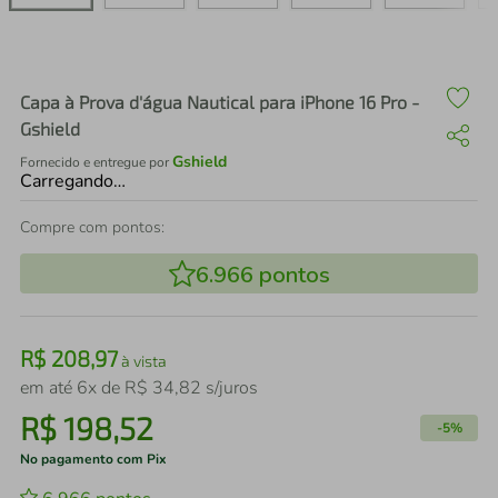
air fryer
4
º
iphone
5
º
Capa à Prova d'água Nautical para iPhone 16 Pro -
Gshield
Gshield
Fornecido e entregue por
Carregando…
Compre com pontos:
6.966
pontos
R$
208
,
97
à vista
em até
6
x de
R$
34
,
82
s/juros
R$
198
,
52
-
5%
No pagamento com Pix