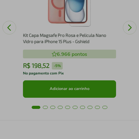
Kit Capa Magsafe Pro Rosa e Pelicula Nano
Vidro para iPhone 15 Plus - Gshield
6.966
pontos
R$
198
,
52
R
-
5%
No pagamento com Pix
No 
Adicionar ao carrinho