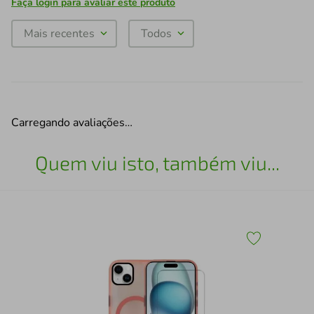
Faça login para avaliar este produto
Mais recentes
Todos
Carregando avaliações…
Quem viu isto, também viu...
Pel
Plu