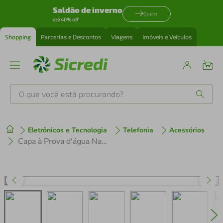
Saldão de inverno
Quero
até 40% off
Shopping
Parcerias e Descontos
Viagens
Imóveis e Veículos
O que você está procurando?
Produtos mais buscados
Eletrônicos e Tecnologia
Telefonia
Acessórios
tenis
1
º
Capa à Prova d'água Nautical para iPhone 16 Pro - Gshield
cafeteira
2
º
perfume
3
º