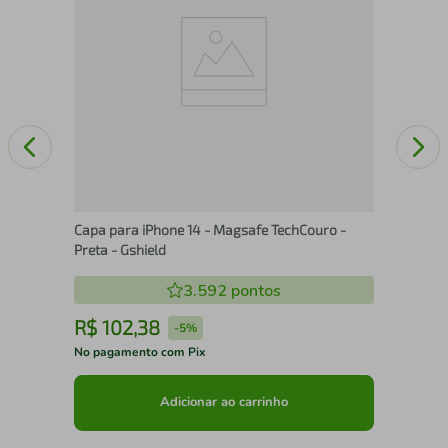
Capa para iPhone 14 - Magsafe TechCouro -
Preta - Gshield
3.592
pontos
R$
102
,
38
R
-
5%
No pagamento com Pix
No 
Adicionar ao carrinho