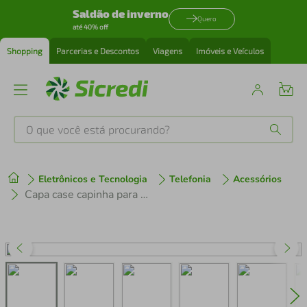
Saldão de inverno
Quero
até 40% off
Shopping
Parcerias e Descontos
Viagens
Imóveis e Veículos
O que você está procurando?
Produtos mais buscados
Eletrônicos e Tecnologia
Telefonia
Acessórios
tenis
1
º
Capa case capinha para Samsung Galaxy A15 - Dual Shock X - Gshield
cafeteira
2
º
perfume
3
º