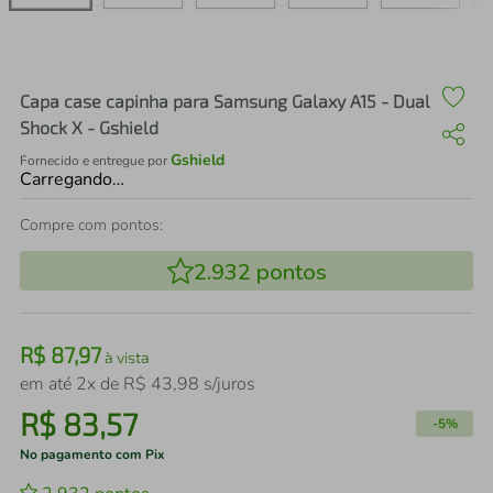
air fryer
4
º
iphone
5
º
Capa case capinha para Samsung Galaxy A15 - Dual
Shock X - Gshield
Gshield
Fornecido e entregue por
Carregando…
Compre com pontos:
2.932
pontos
R$
87
,
97
à vista
em até
2
x de
R$
43
,
98
s/juros
R$
83
,
57
-
5%
No pagamento com Pix