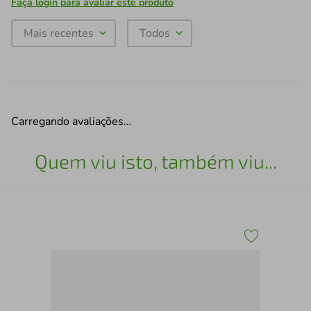
Faça login para avaliar este produto
Mais recentes
Todos
Carregando avaliações…
Quem viu isto, também viu...
7
Cap