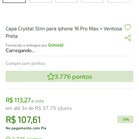
air fryer
4
º
iphone
5
º
Capa Crystal Slim para Iphone 16 Pro Max + Ventosa
Preta
Gshield
Fornecido e entregue por
Carregando…
Compre com pontos:
3.776
pontos
R$
113
,
27
à vista
em até
3
x de
R$
37
,
75
s/juros
R$
107
,
61
-
5%
No pagamento com Pix