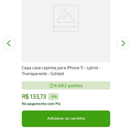
Capa case capinha para iPhone 11 - Lybrid -
Transparente - Gshield
4.692
pontos
R$
133
,
73
R
-
5%
No pagamento com Pix
No 
Adicionar ao carrinho