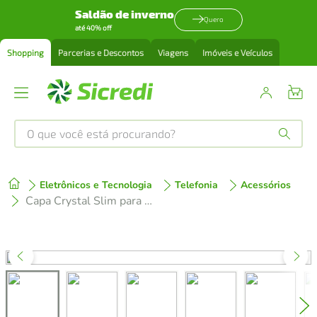
Saldão de inverno
Quero
até 40% off
Shopping
Parcerias e Descontos
Viagens
Imóveis e Veículos
O que você está procurando?
Produtos mais buscados
Eletrônicos e Tecnologia
Telefonia
Acessórios
tenis
1
º
Capa Crystal Slim para Iphone 16 Pro Max + Ventosa Preta
cafeteira
2
º
perfume
3
º