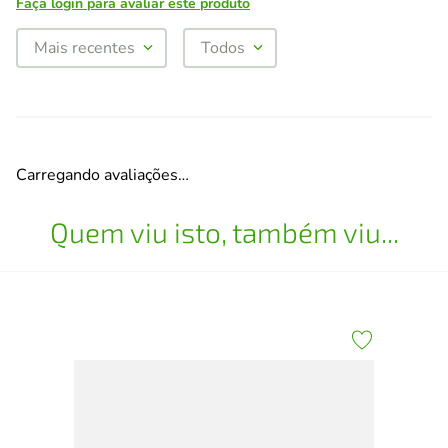
Faça login para avaliar este produto
Mais recentes
Todos
Carregando avaliações…
Quem viu isto, também viu...
Cap
Pre