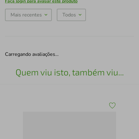
Faça login para avaliar este produto
Mais recentes
Todos
Carregando avaliações…
Quem viu isto, também viu...
e
Cap
- G