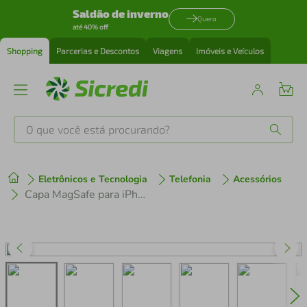
Saldão de inverno
Quero
até 40% off
Shopping
Parcerias e Descontos
Viagens
Imóveis e Veículos
O que você está procurando?
Produtos mais buscados
Eletrônicos e Tecnologia
Telefonia
Acessórios
tenis
1
º
Capa MagSafe para iPhone 15 Plus - Transparente - Gshield
cafeteira
2
º
perfume
3
º