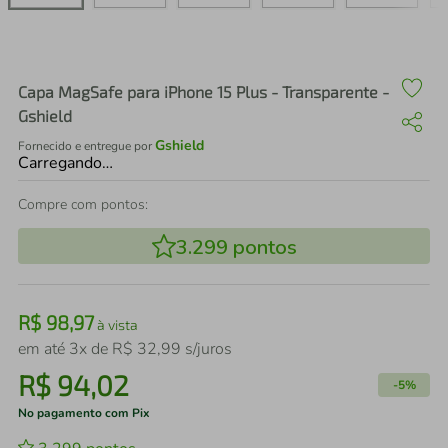
air fryer
4
º
iphone
5
º
Capa MagSafe para iPhone 15 Plus - Transparente -
Gshield
Gshield
Fornecido e entregue por
Carregando…
Compre com pontos:
3.299
pontos
R$
98
,
97
à vista
em até
3
x de
R$
32
,
99
s/juros
R$
94
,
02
-
5%
No pagamento com Pix