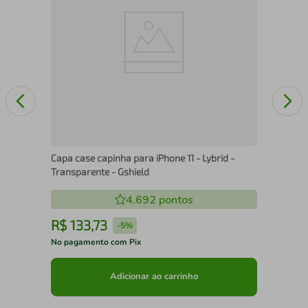
Capa case capinha para iPhone 11 - Lybrid -
Transparente - Gshield
4.692
pontos
R$
133
,
73
R
-
5%
No pagamento com Pix
No 
Adicionar ao carrinho