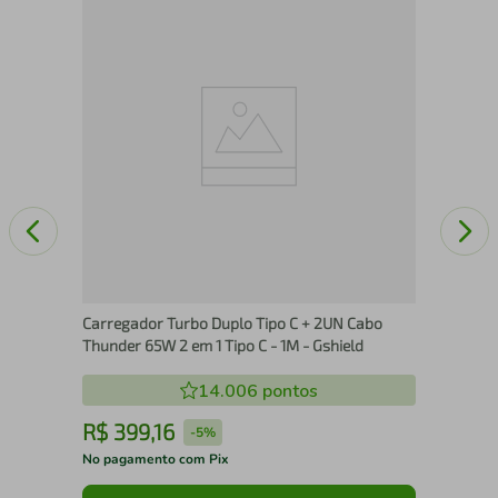
Kit
Pri
Carregador Turbo Duplo Tipo C + 2UN Cabo
Thunder 65W 2 em 1 Tipo C - 1M - Gshield
14.006
pontos
R$
399
,
16
R
-
5%
No pagamento com Pix
No 