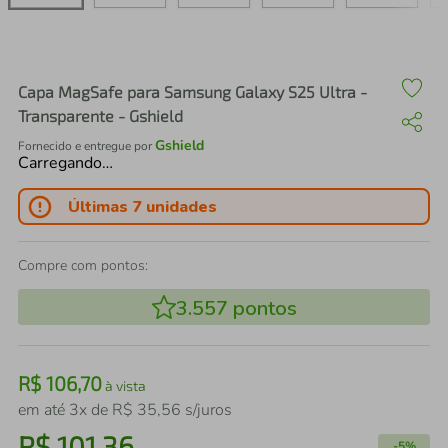
air fryer
4
º
iphone
5
º
Capa MagSafe para Samsung Galaxy S25 Ultra -
Transparente - Gshield
Gshield
Fornecido e entregue por
Carregando…
Últimas 7 unidades
Compre com pontos:
3.557
pontos
R$
106
,
70
à vista
em até
3
x de
R$
35
,
56
s/juros
R$
101
,
36
-
5%