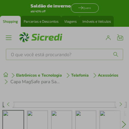
Saldão de inverno
Quero
até 40% off
Shopping
Parcerias e Descontos
Viagens
Imóveis e Veículos
O que você está procurando?
Produtos mais buscados
Eletrônicos e Tecnologia
Telefonia
Acessórios
tenis
1
º
Capa MagSafe para Samsung Galaxy S25 Ultra - Transparente - Gshield
cafeteira
2
º
perfume
3
º