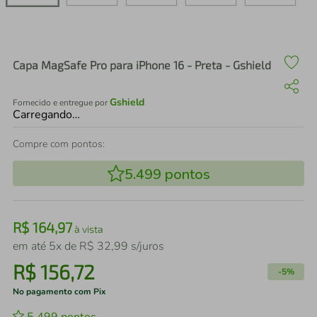
air fryer
4
º
iphone
5
º
Capa MagSafe Pro para iPhone 16 - Preta - Gshield
Gshield
Fornecido e entregue por
Carregando…
Compre com pontos:
5.499
pontos
R$
164
,
97
à vista
em até
5
x de
R$
32
,
99
s/juros
R$
156
,
72
-
5%
No pagamento com Pix