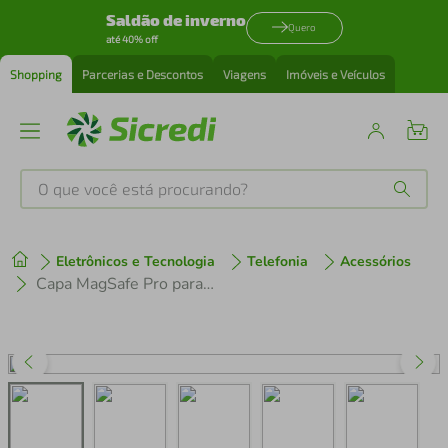
Saldão de inverno
Quero
até 40% off
Shopping
Parcerias e Descontos
Viagens
Imóveis e Veículos
O que você está procurando?
Produtos mais buscados
Eletrônicos e Tecnologia
Telefonia
Acessórios
tenis
1
º
Capa MagSafe Pro para iPhone 16 - Preta - Gshield
cafeteira
2
º
perfume
3
º