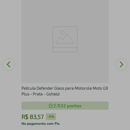
o G6
Pel
Pro
Película Defender Glass para Motorola Moto G9
Plus - Preta - Gshield
2.932
pontos
R$
83
,
57
R
-
5%
No pagamento com Pix
No 