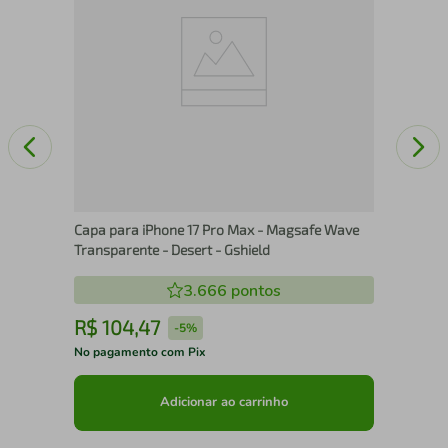
Capa para iPhone 17 Pro Max - Magsafe Wave
Transparente - Desert - Gshield
3.666
pontos
R$
104
,
47
R
-
5%
No pagamento com Pix
No 
Adicionar ao carrinho