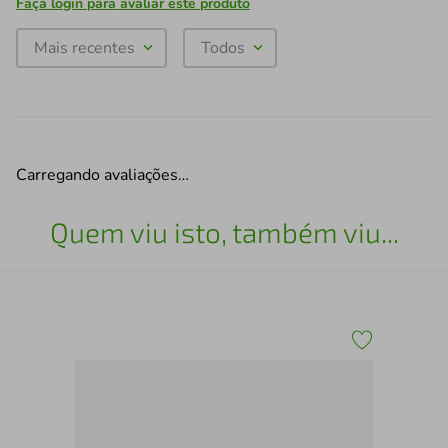
Faça login para avaliar este produto
Mais recentes
Todos
Carregando avaliações…
Quem viu isto, também viu...
A6 -
Pel
Car
Par