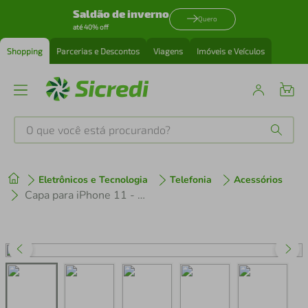
Saldão de inverno
Quero
até 40% off
Shopping
Parcerias e Descontos
Viagens
Imóveis e Veículos
O que você está procurando?
Produtos mais buscados
Eletrônicos e Tecnologia
Telefonia
Acessórios
tenis
1
º
Capa para iPhone 11 - Silicon Premium Rosa - Gshield
cafeteira
2
º
perfume
3
º