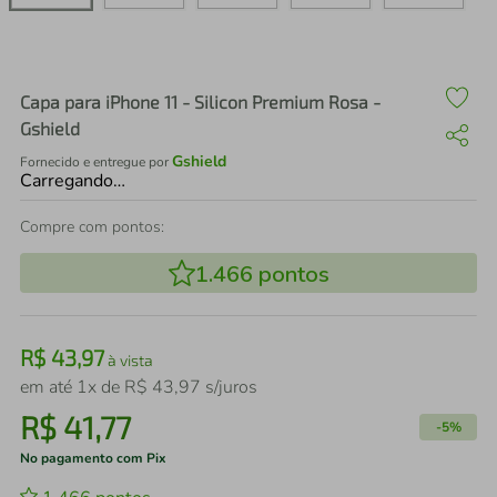
air fryer
4
º
iphone
5
º
Capa para iPhone 11 - Silicon Premium Rosa -
Gshield
Gshield
Fornecido e entregue por
Carregando…
Compre com pontos:
1.466
pontos
R$
43
,
97
à vista
em até
1
x de
R$
43
,
97
s/juros
R$
41
,
77
-
5%
No pagamento com Pix