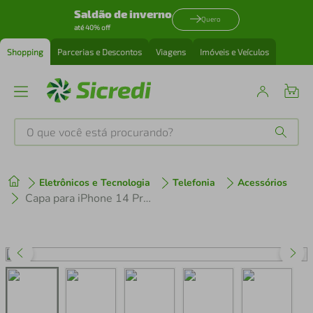
Saldão de inverno
Quero
até 40% off
Shopping
Parcerias e Descontos
Viagens
Imóveis e Veículos
O que você está procurando?
Produtos mais buscados
Eletrônicos e Tecnologia
Telefonia
Acessórios
tenis
1
º
Capa para iPhone 14 Pro - Crystal Slim - NÃO AMARELA - Gshield
cafeteira
2
º
perfume
3
º