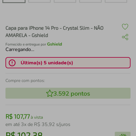
air fryer
4
º
iphone
5
º
Capa para iPhone 14 Pro - Crystal Slim - NÃO
AMARELA - Gshield
Gshield
Fornecido e entregue por
Carregando…
Última(s) 5 unidade(s)
Compre com pontos:
3.592
pontos
R$
107
,
77
à vista
em até
3
x de
R$
35
,
92
s/juros
R$
102
,
38
-
5%