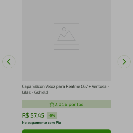
Cap
Capa Silicon Veloz para Realme C67 + Ventosa -
Lilás - Gshield
2.016
pontos
R$
57
,
45
R
-
5%
No pagamento com Pix
No 