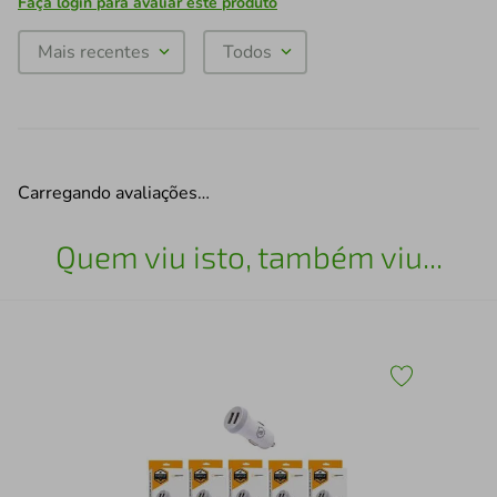
Faça login para avaliar este produto
Mais recentes
Todos
Carregando avaliações…
Quem viu isto, também viu...
Car
Thu