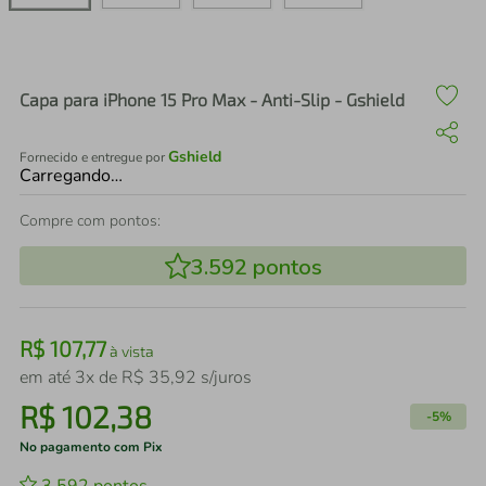
air fryer
4
º
iphone
5
º
Capa para iPhone 15 Pro Max - Anti-Slip - Gshield
Gshield
Fornecido e entregue por
Carregando…
Compre com pontos:
3.592
pontos
R$
107
,
77
à vista
em até
3
x de
R$
35
,
92
s/juros
R$
102
,
38
-
5%
No pagamento com Pix