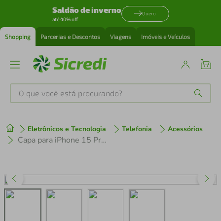
Saldão de inverno
Quero
até 40% off
Shopping
Parcerias e Descontos
Viagens
Imóveis e Veículos
O que você está procurando?
Produtos mais buscados
Eletrônicos e Tecnologia
Telefonia
Acessórios
tenis
1
º
Capa para iPhone 15 Pro Max - Anti-Slip - Gshield
cafeteira
2
º
perfume
3
º