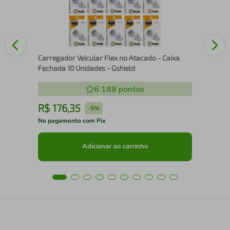
Carregador Veicular Flex no Atacado - Caixa
Fechada 10 Unidades - Gshield
6.188
pontos
R$
176
,
35
R
-
5%
No pagamento com Pix
No 
Adicionar ao carrinho