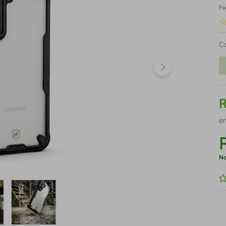
Fo
C
e
No