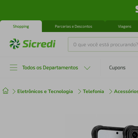
Shopping
Parcerias e Descontos
Viagens
O que você está procurando?
Produtos mais buscados
Todos os Departamentos
Cupons
tenis
1
º
Eletrônicos e Tecnologia
Telefonia
Acessório
cafeteira
2
º
perfume
3
º
air fryer
4
º