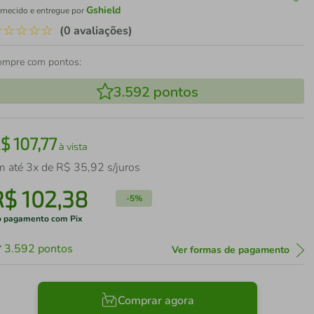
Gshield
rnecido e entregue por
☆
☆
☆
☆
☆
(0 avaliações)
ompre com pontos:
3.592
pontos
R$
107
,
77
à vista
m até
3
x de
R$
35
,
92
s/juros
R$
102
,
38
-
5%
 pagamento com Pix
3.592
pontos
Ver formas de pagamento
Comprar agora