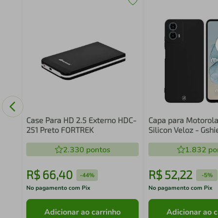
a
Case Para HD 2.5 Externo HDC-
Capa para Motorola
251 Preto FORTREK
Silicon Veloz - Gshi
2.330
pontos
1.832
po
R$
66
,
40
R$
52
,
22
-
44%
-
5%
No pagamento com Pix
No pagamento com Pix
Adicionar ao carrinho
Adicionar ao c