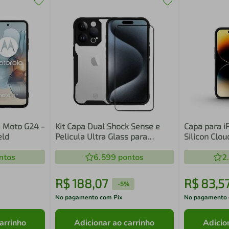
 Moto G24 -
Kit Capa Dual Shock Sense e
Capa para iP
eld
Pelicula Ultra Glass para
Silicon Clou
iPhone 15 Pro - Gshield
ntos
6.599
pontos
2
R$
188
,
07
R$
83
,
5
-
5%
No pagamento com Pix
No pagamento 
arrinho
Adicionar ao carrinho
Adicio