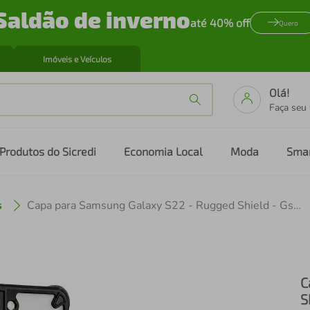
Saldão de inverno
até 40% off
Quero
Imóveis e Veículos
Olá!
Faça seu
Produtos do Sicredi
Economia Local
Moda
Sma
s
Capa para Samsung Galaxy S22 - Rugged Shield - Gshield
C
S