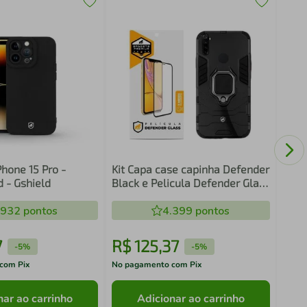
Capa
8.0"
hone 15 Pro -
Kit Capa case capinha Defender
d - Gshield
Black e Pelicula Defender Glass
para Xiaomi Redmi Note 8 -
.932
pontos
Gshield
4.399
pontos
7
R$
125
,
37
R$
-
5%
-
5%
com Pix
No pagamento com Pix
No pa
nar ao carrinho
Adicionar ao carrinho