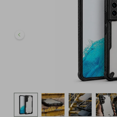
iphone
5
º