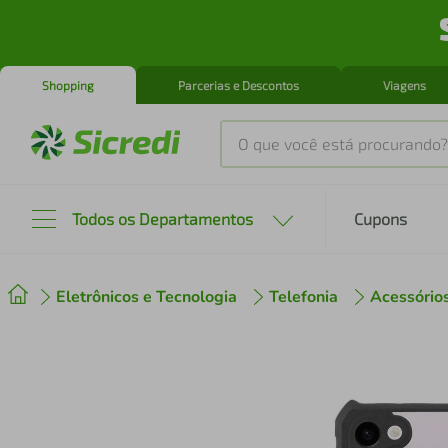
Shopping
Parcerias e Descontos
Viagens
O que você está procurando?
Produtos mais buscados
Todos os Departamentos
Cupons
tenis
1
º
Eletrônicos e Tecnologia
Telefonia
Acessório
cafeteira
2
º
perfume
3
º
air fryer
4
º