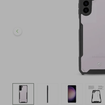
iphone
5
º