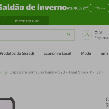
Saldão de inverno
até 40% off
Quero
Imóveis e Veículos
Olá!
Faça seu
Produtos do Sicredi
Economia Local
Moda
Sma
s
Capa para Samsung Galaxy S23 - Dual Shock X - Gshield
C
S