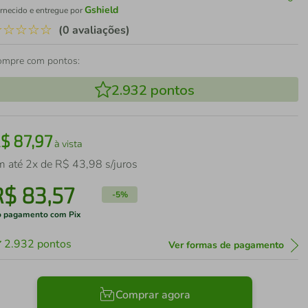
Gshield
rnecido e entregue por
☆
☆
☆
☆
☆
(0 avaliações)
ompre com pontos:
2.932
pontos
R$
87
,
97
à vista
m até
2
x de
R$
43
,
98
s/juros
R$
83
,
57
-
5%
 pagamento com Pix
2.932
pontos
Ver formas de pagamento
Comprar agora