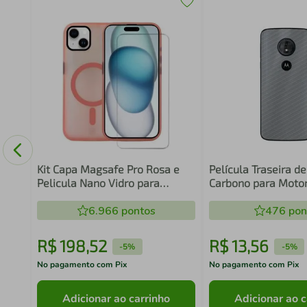
de
orila
Kit Capa Magsafe Pro Rosa e
Película Traseira de
Pelicula Nano Vidro para
Carbono para Moto
iPhone 15 Plus - Gshield
E5 - Gorila Shield
6.966
pontos
476
pon
R$
198
,
52
R$
13
,
56
-
5%
-
5%
No pagamento com Pix
No pagamento com Pix
Adicionar ao carrinho
Adicionar ao c