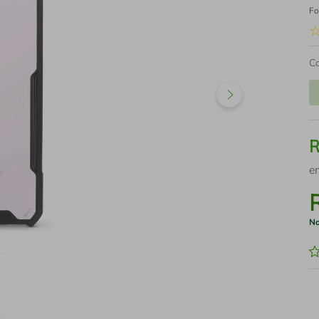
Fo
C
e
No