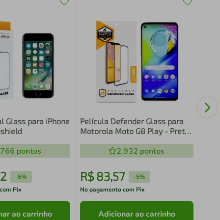
Pelí
para
Gori
al Glass para iPhone
Película Defender Glass para
Gshield
Motorola Moto G8 Play - Preta
- Gshield
.766
pontos
2.932
pontos
2
R$
83
,
57
R$
-
5%
-
5%
com Pix
No pagamento com Pix
No pa
nar ao carrinho
Adicionar ao carrinho