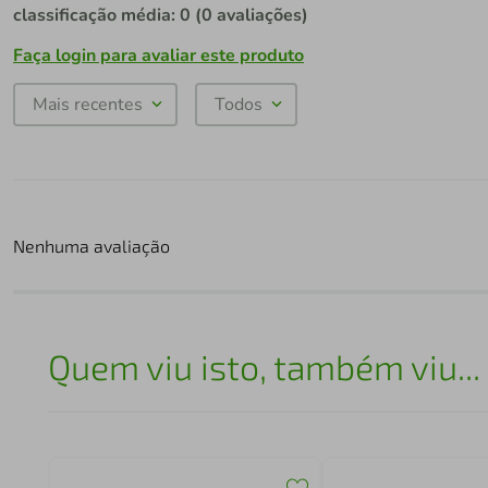
classificação média: 0
(0 avaliações)
Faça login para avaliar este produto
Mais recentes
Todos
Nenhuma avaliação
Quem viu isto, também viu...