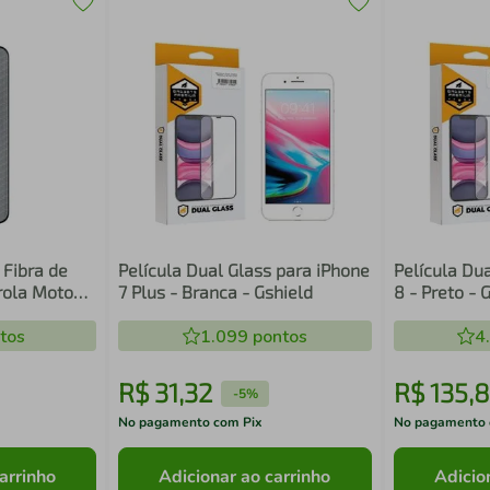
 Fibra de
Película Dual Glass para iPhone
Película Du
rola Moto
7 Plus - Branca - Gshield
8 - Preto - 
tos
1.099
pontos
4
R$
31
,
32
R$
135
,
8
-
5%
No pagamento com Pix
No pagamento 
arrinho
Adicionar ao carrinho
Adicio