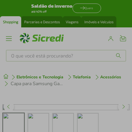
Saldão de inverno
Quero
até 40% off
Shopping
Parcerias e Descontos
Viagens
Imóveis e Veículos
O que você está procurando?
Produtos mais buscados
Eletrônicos e Tecnologia
Telefonia
Acessórios
tenis
1
º
Capa para Samsung Galaxy S23 Ultra - Dual Shock X - Gshield
cafeteira
2
º
perfume
3
º