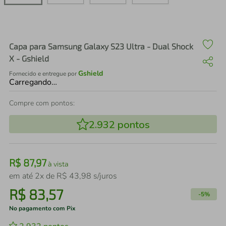
air fryer
4
º
iphone
5
º
Capa para Samsung Galaxy S23 Ultra - Dual Shock
X - Gshield
Gshield
Fornecido e entregue por
Carregando…
Compre com pontos:
2.932
pontos
R$
87
,
97
à vista
em até
2
x de
R$
43
,
98
s/juros
R$
83
,
57
-
5%
No pagamento com Pix