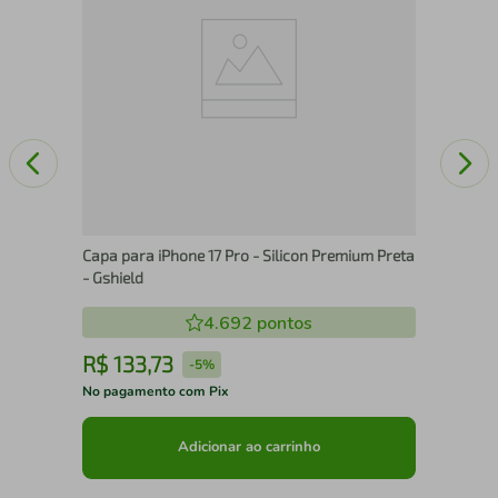
Capa para iPhone 17 Pro - Silicon Premium Preta
- Gshield
4.692
pontos
R$
133
,
73
R
-
5%
No pagamento com Pix
No 
Adicionar ao carrinho