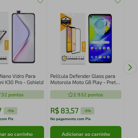
Kit 
Peli
Redm
 Nano Vidro Para
Película Defender Glass para
i K30 Pro - Gshield
Motorola Moto G8 Play - Preta
- Gshield
732
pontos
2.932
pontos
7
R$
83
,
57
R$
-
5%
-
5%
com Pix
No pagamento com Pix
No pa
nar ao carrinho
Adicionar ao carrinho