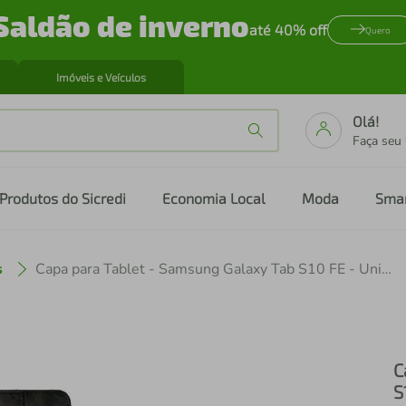
Saldão de inverno
até 40% off
Quero
Imóveis e Veículos
Olá!
Faça seu
Produtos do Sicredi
Economia Local
Moda
Sma
s
Capa para Tablet - Samsung Galaxy Tab S10 FE - Universal Office - Gshield
C
S