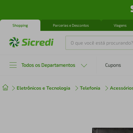
Shopping
Parcerias e Descontos
Viagens
O que você está procurando?
Produtos mais buscados
Todos os Departamentos
Cupons
tenis
1
º
Eletrônicos e Tecnologia
Telefonia
Acessório
cafeteira
2
º
perfume
3
º
air fryer
4
º