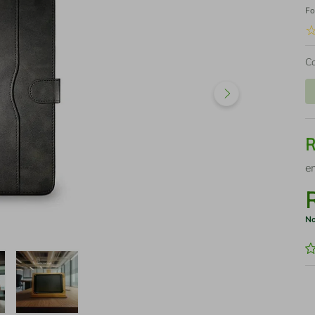
Fo
C
e
No