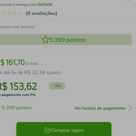
Gshield
rnecido e entregue por
☆
☆
☆
☆
☆
(0 avaliações)
ompre com pontos:
5.390
pontos
R$
161
,
70
à vista
m até
5
x de
R$
32
,
34
s/juros
R$
153
,
62
-
5%
 pagamento com Pix
5.390
pontos
Ver formas de pagamento
Comprar agora