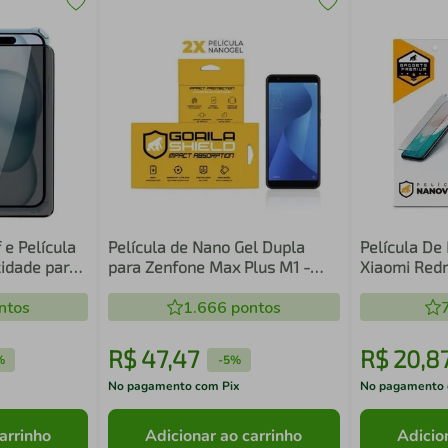
 e Película
Película de Nano Gel Dupla
Película De
cidade para
para Zenfone Max Plus M1 -
Xiaomi Redm
hield
Gorila Shield
ntos
1.666
pontos
R$
47
,
47
R$
20
,
8
%
-
5%
No pagamento com Pix
No pagamento 
arrinho
Adicionar ao carrinho
Adicio