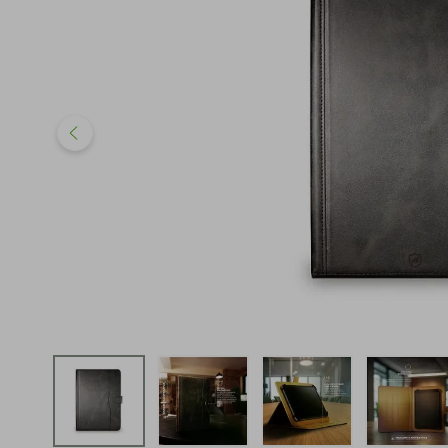
iphone
5
º