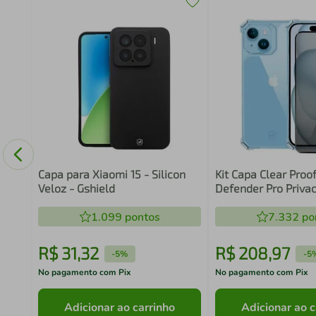
de
to
Capa para Xiaomi 15 - Silicon
Kit Capa Clear Proof
Veloz - Gshield
Defender Pro Priva
iPhone 15 Plus - Gs
1.099
pontos
7.332
po
R$
31
,
32
R$
208
,
97
-
5%
-
5
No pagamento com Pix
No pagamento com Pix
Adicionar ao carrinho
Adicionar ao c