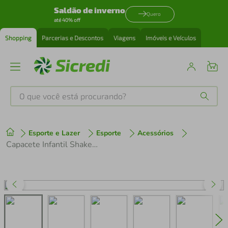
Saldão de inverno
Quero
até 40% off
Shopping
Parcerias e Descontos
Viagens
Imóveis e Veículos
O que você está procurando?
Produtos mais buscados
Esporte e Lazer
Esporte
Acessórios
tenis
1
º
Capacete Infantil Shake Princesa Bike Patins Kids Rosa
cafeteira
2
º
perfume
3
º