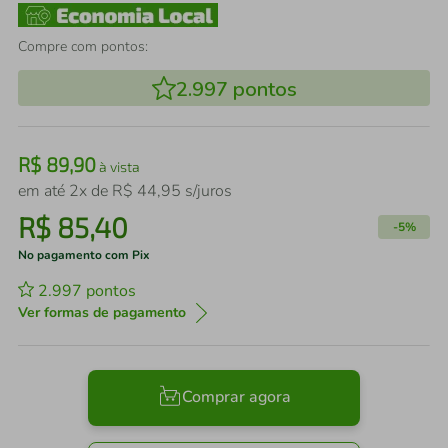
Compre com pontos:
2.997
pontos
R$
89
,
90
à vista
em até
2
x de
R$
44
,
95
s/juros
R$
85
,
40
-
5%
No pagamento com Pix
2.997
pontos
Ver formas de pagamento
Comprar agora