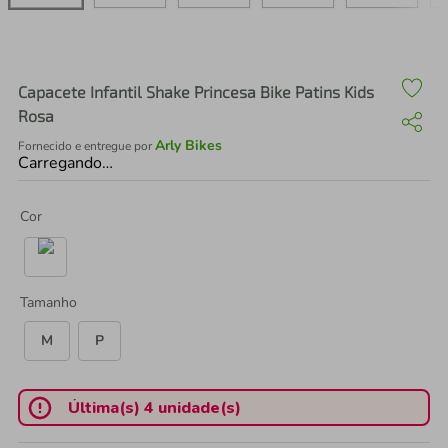
air fryer
4
º
iphone
5
º
Capacete Infantil Shake Princesa Bike Patins Kids
Rosa
Arly Bikes
Fornecido e entregue por
Carregando…
Cor
Tamanho
M
P
Última(s) 4 unidade(s)