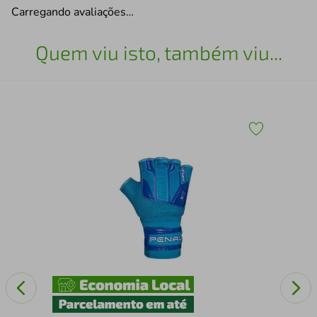
Carregando avaliações…
Quem viu isto, também viu...
a
Luv