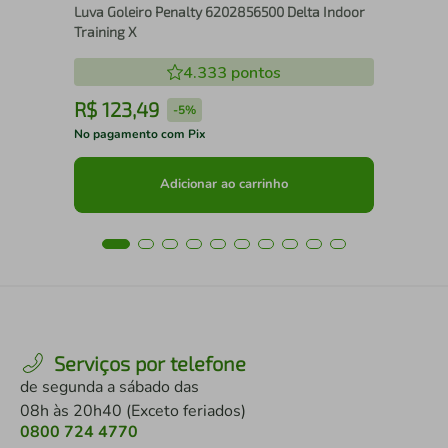
Luva Goleiro Penalty 6202856500 Delta Indoor
Training X
4.333
pontos
R$
123
,
49
R
-
5%
No pagamento com Pix
No 
Adicionar ao carrinho
Serviços por telefone
de segunda a sábado das
08h às 20h40 (Exceto feriados)
0800 724 4770