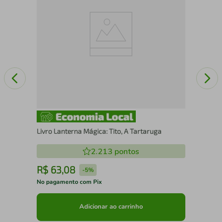
Livro Lanterna Mágica: Tito, A Tartaruga
2.213
pontos
R$
63
,
08
R
-
5%
No pagamento com Pix
No 
Adicionar ao carrinho