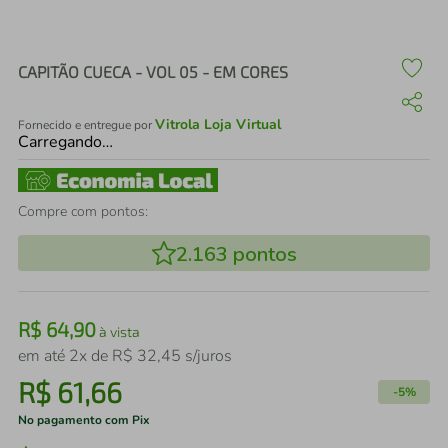
air fryer
4
º
iphone
5
º
CAPITÃO CUECA - VOL 05 - EM CORES
Vitrola Loja Virtual
Fornecido e entregue por
Carregando…
Compre com pontos:
2.163
pontos
R$
64
,
90
à vista
em até
2
x de
R$
32
,
45
s/juros
R$
61
,
66
-
5%
No pagamento com Pix