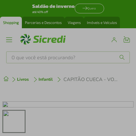
Saldão de inverno
Quero
até 40% off
Shopping
Parcerias e Descontos
Viagens
Imóveis e Veículos
O que você está procurando?
Produtos mais buscados
CAPITÃO CUECA - VOL 05 - EM CORES
Livros
Infantil
tenis
1
º
cafeteira
2
º
perfume
3
º