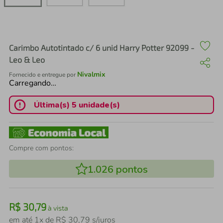
air fryer
4
º
iphone
5
º
Carimbo Autotintado c/ 6 unid Harry Potter 92099 -
Leo & Leo
Nivalmix
Fornecido e entregue por
Carregando…
Última(s) 5 unidade(s)
Compre com pontos:
1.026
pontos
R$
30
,
79
à vista
em até
1
x de
R$
30
,
79
s/juros