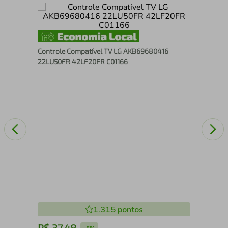
Con
32P
Controle Compatível TV LG AKB69680416
22LU50FR 42LF20FR C01166
1.315
pontos