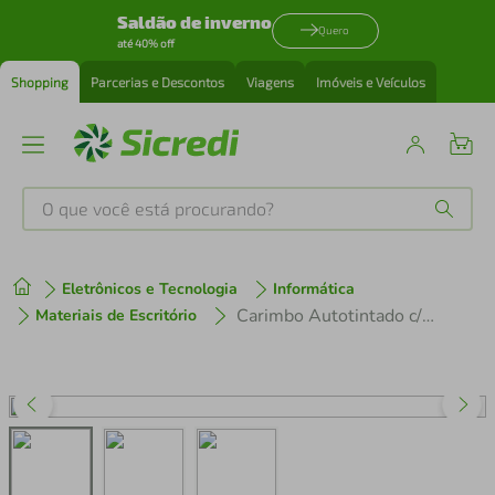
Saldão de inverno
Quero
até 40% off
Shopping
Parcerias e Descontos
Viagens
Imóveis e Veículos
O que você está procurando?
Produtos mais buscados
Eletrônicos e Tecnologia
Informática
tenis
1
º
Carimbo Autotintado c/ 6 unid Harry Potter 92099 - Leo & Leo
Materiais de Escritório
cafeteira
2
º
perfume
3
º