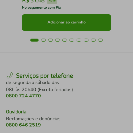
R$
37
,
48
R
-
5%
No pagamento com Pix
No 
Adicionar ao carrinho
Serviços por telefone
de segunda a sábado das
08h às 20h40 (Exceto feriados)
0800 724 4770
Ouvidoria
Reclamações e denúncias
0800 646 2519