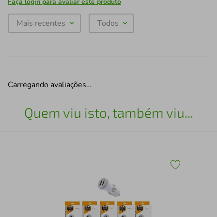
Faça login para avaliar este produto
Mais recentes
Todos
Carregando avaliações…
Quem viu isto, também viu...
a
Kit
Pre