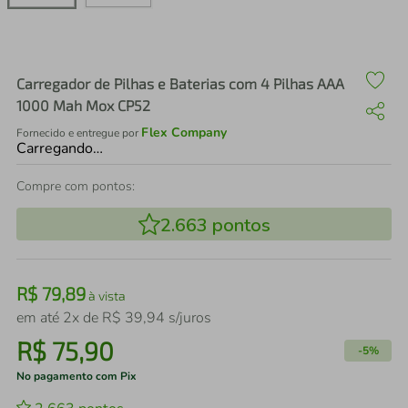
air fryer
4
º
iphone
5
º
Carregador de Pilhas e Baterias com 4 Pilhas AAA
1000 Mah Mox CP52
Flex Company
Fornecido e entregue por
Carregando…
Compre com pontos:
2.663
pontos
R$
79
,
89
à vista
em até
2
x de
R$
39
,
94
s/juros
R$
75
,
90
-
5%
No pagamento com Pix