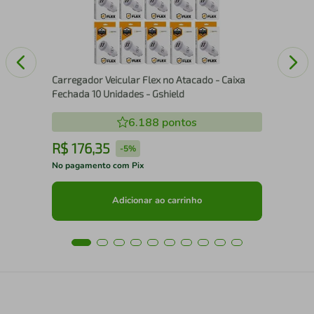
Carregador Veicular Flex no Atacado - Caixa
Fechada 10 Unidades - Gshield
6.188
pontos
R$
176
,
35
R
-
5%
No pagamento com Pix
No 
Adicionar ao carrinho