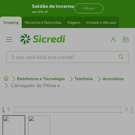
Saldão de inverno
Quero
até 40% off
Shopping
Parcerias e Descontos
Viagens
Imóveis e Veículos
O que você está procurando?
Produtos mais buscados
Eletrônicos e Tecnologia
Telefonia
Acessórios
tenis
1
º
Carregador de Pilhas e Baterias com 4 Pilhas AAA 1000 Mah Mox CP52
cafeteira
2
º
perfume
3
º