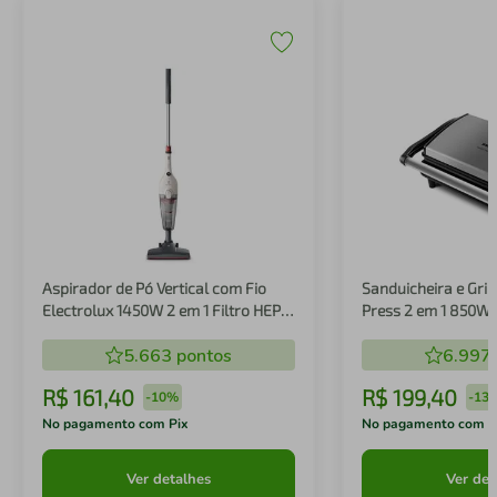
Aspirador de Pó Vertical com Fio
Sanduicheira e Gril
Electrolux 1450W 2 em 1 Filtro HEPA
Press 2 em 1 850W
Branco (STK14B)
5.663
pontos
6.997
R$
161
,
40
R$
199
,
40
-
10%
-
13
No pagamento com Pix
No pagamento com P
Ver detalhes
Ver det