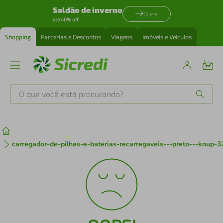
Saldão de inverno
Quero
até 40% off
Shopping
Parcerias e Descontos
Viagens
Imóveis e Veículos
O que você está procurando?
Produtos mais buscados
tenis
1
º
carregador-de-pilhas-e-baterias-recarregaveis---preto---knup-
cafeteira
2
º
perfume
3
º