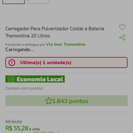
air fryer
4
º
iphone
5
º
Carregador Para Pulverizador Costal a Bateria
Tramontina 20 Litros
Via Inox Tramontina
Fornecido e entregue por
Carregando…
Última(s) 1 unidade(s)
Compre com pontos:
1.843
pontos
R$
58
,
82
R$
55
,
28
à vista