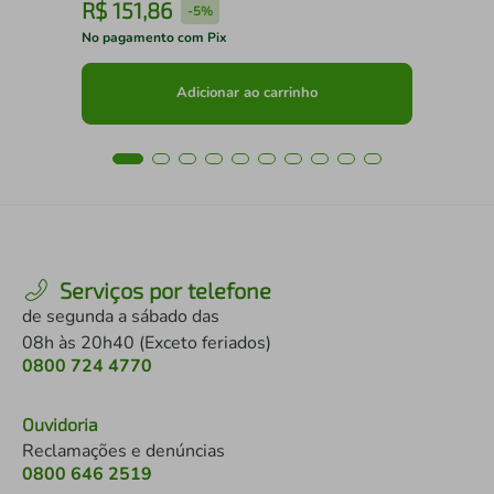
R$
151
,
86
R
-
5%
No pagamento com Pix
No 
Adicionar ao carrinho
Serviços por telefone
de segunda a sábado das
08h às 20h40 (Exceto feriados)
0800 724 4770
Ouvidoria
Reclamações e denúncias
0800 646 2519