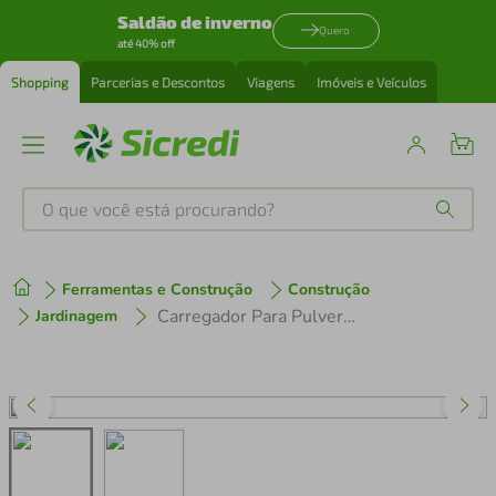
Saldão de inverno
Quero
até 40% off
Shopping
Parcerias e Descontos
Viagens
Imóveis e Veículos
O que você está procurando?
Produtos mais buscados
Ferramentas e Construção
Construção
tenis
1
º
Carregador Para Pulverizador Costal a Bateria Tramontina 20 Litros
Jardinagem
cafeteira
2
º
perfume
3
º