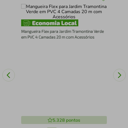
Man
Cam
Mangueira Flex para Jardim Tramontina Verde
Esg
em PVC 4 Camadas 20 m com Acessórios
5.328
pontos