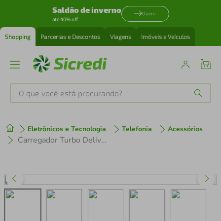
Saldão de inverno
Quero
até 40% off
Shopping
Parcerias e Descontos
Viagens
Imóveis e Veículos
O que você está procurando?
Produtos mais buscados
Eletrônicos e Tecnologia
Telefonia
Acessórios
tenis
1
º
Carregador Turbo Delivery Qc 4.0 - Ecoo
cafeteira
2
º
perfume
3
º