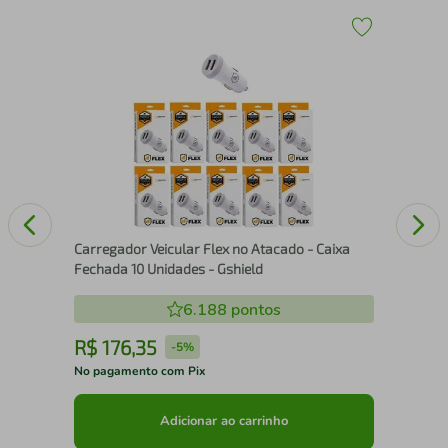
Kit
Pre
Carregador Veicular Flex no Atacado - Caixa
Fechada 10 Unidades - Gshield
6.188
pontos
R$
176
,
35
R
-
5%
No pagamento com Pix
No 
Adicionar ao carrinho