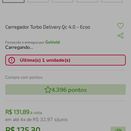
air fryer
4
º
iphone
5
º
Carregador Turbo Delivery Qc 4.0 - Ecoo
Gshield
Fornecido e entregue por
Carregando…
Última(s) 1 unidade(s)
Compre com pontos:
4.396
pontos
R$
131
,
89
à vista
em até
4
x de
R$
32
,
97
s/juros
R$
125
,
30
-
5%