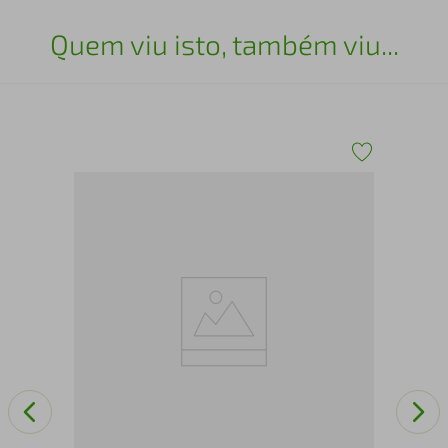
Quem viu isto, também viu...
o -
Cab