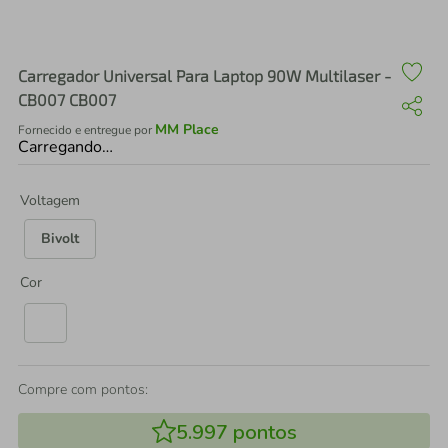
air fryer
4
º
iphone
5
º
Carregador Universal Para Laptop 90W Multilaser -
CB007 CB007
MM Place
Fornecido e entregue por
Carregando…
Voltagem
Bivolt
Cor
Compre com pontos:
5.997
pontos