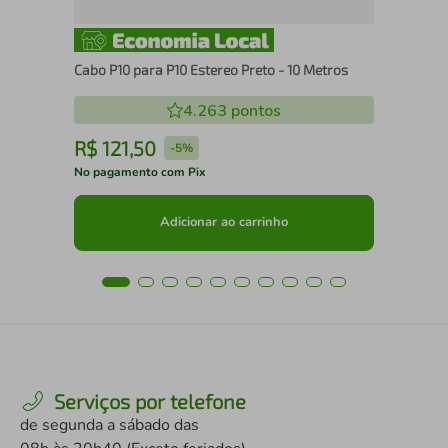
Cabo P10 para P10 Estereo Preto - 10 Metros
4.263
pontos
R$
121
,
50
R
-
5%
No pagamento com Pix
No 
Adicionar ao carrinho
Serviços por telefone
de segunda a sábado das