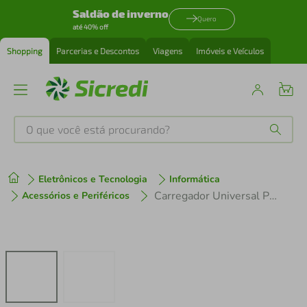
Saldão de inverno
Quero
até 40% off
Shopping
Parcerias e Descontos
Viagens
Imóveis e Veículos
O que você está procurando?
Produtos mais buscados
Eletrônicos e Tecnologia
Informática
tenis
1
º
Carregador Universal Para Laptop 90W Multilaser - CB007 CB007
Acessórios e Periféricos
cafeteira
2
º
perfume
3
º