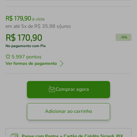
R$
179
,
90
à vista
em até
5
x de
R$
35
,
98
s/juros
R$
170
,
90
-
5%
No pagamento com Pix
5.997
pontos
Ver formas de pagamento
Comprar agora
Adicionar ao carrinho
Pague com Pontos + Cartão de Crédito Sicredi, PIX