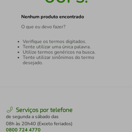
air fryer
4
º
Nenhum produto encontrado
iphone
5
º
O que eu devo fazer?
Verifique os termos digitados.
Tente utilizar uma única palavra.
Utilize termos genéricos na busca.
Tente utilizar sinônimos do termo
desejado.
Serviços por telefone
de segunda a sábado das
08h às 20h40 (Exceto feriados)
0800 724 4770