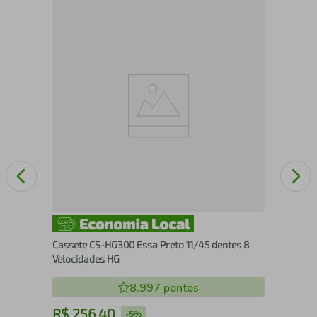
Par
MT4
Cassete CS-HG300 Essa Preto 11/45 dentes 8
Velocidades HG
8.997
pontos
R$
256
,
40
R
-
5%