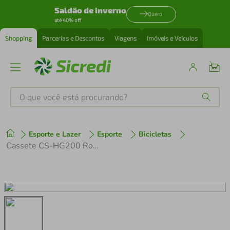
Saldão de inverno
Quero
até 40% off
Shopping
Parcerias e Descontos
Viagens
Imóveis e Veículos
O que você está procurando?
Produtos mais buscados
Esporte e Lazer
Esporte
Bicicletas
tenis
1
º
Cassete CS-HG200 Roda Livre 12/32 dentes 8V
cafeteira
2
º
perfume
3
º