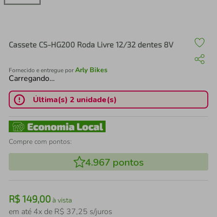
air fryer
4
º
iphone
5
º
Cassete CS-HG200 Roda Livre 12/32 dentes 8V
Arly Bikes
Fornecido e entregue por
Carregando…
Última(s) 2 unidade(s)
Compre com pontos:
4.967
pontos
R$
149
,
00
à vista
em até
4
x de
R$
37
,
25
s/juros