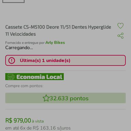
air fryer
4
º
iphone
5
º
Cassete CS-M5100 Deore 11/51 Dentes Hyperglide
11 Velocidades
Arly Bikes
Fornecido e entregue por
Carregando…
Última(s) 1 unidade(s)
Compre com pontos:
32.633
pontos
R$
979
,
00
à vista
em até
6
x de
R$
163
,
16
s/juros