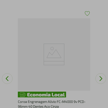
Fre
Dia
Coroa Engrenagem Alivio FC-M4000 9v PCD-
96mm 40 Dentes Aço Cinza