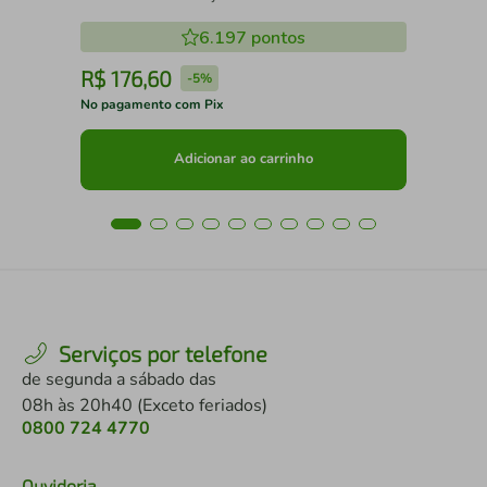
6.197
pontos
R$
176
,
60
R
-
5%
No pagamento com Pix
No 
Adicionar ao carrinho
Serviços por telefone
de segunda a sábado das
08h às 20h40 (Exceto feriados)
0800 724 4770
Ouvidoria