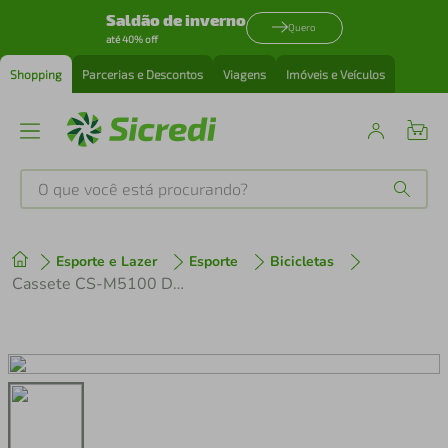
Saldão de inverno
Quero
até 40% off
Shopping
Parcerias e Descontos
Viagens
Imóveis e Veículos
O que você está procurando?
Produtos mais buscados
Esporte e Lazer
Esporte
Bicicletas
tenis
1
º
Cassete CS-M5100 Deore 11/51 Dentes Hyperglide 11 Velocidades
cafeteira
2
º
perfume
3
º