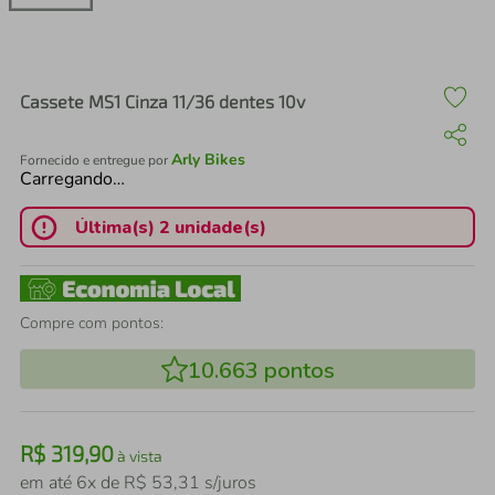
air fryer
4
º
iphone
5
º
Cassete MS1 Cinza 11/36 dentes 10v
Arly Bikes
Fornecido e entregue por
Carregando…
Última(s) 2 unidade(s)
Compre com pontos:
10.663
pontos
R$
319
,
90
à vista
em até
6
x de
R$
53
,
31
s/juros