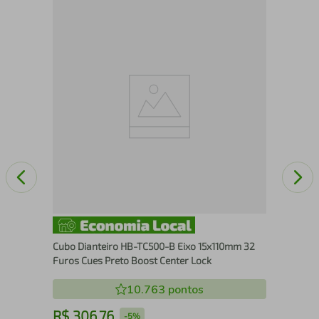
Aro
Par
Cubo Dianteiro HB-TC500-B Eixo 15x110mm 32
Furos Cues Preto Boost Center Lock
10.763
pontos
R$
306
,
76
R
-
5%