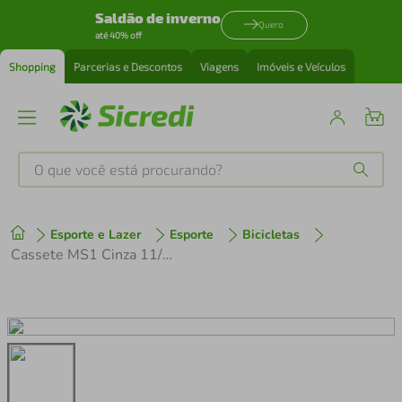
Saldão de inverno
Quero
até 40% off
Shopping
Parcerias e Descontos
Viagens
Imóveis e Veículos
O que você está procurando?
Produtos mais buscados
Esporte e Lazer
Esporte
Bicicletas
tenis
1
º
Cassete MS1 Cinza 11/36 dentes 10v
cafeteira
2
º
perfume
3
º