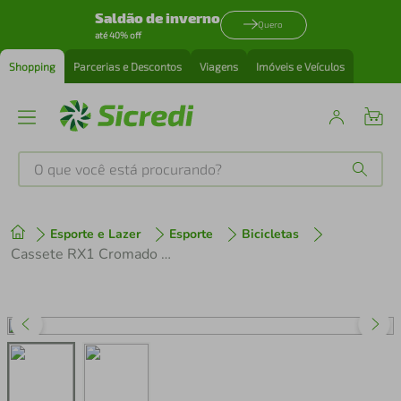
Saldão de inverno
Quero
até 40% off
Shopping
Parcerias e Descontos
Viagens
Imóveis e Veículos
O que você está procurando?
Produtos mais buscados
Esporte e Lazer
Esporte
Bicicletas
tenis
1
º
Cassete RX1 Cromado 11/28 dentes 11v Speed
cafeteira
2
º
perfume
3
º