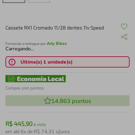
air fryer
4
º
iphone
5
º
Cassete RX1 Cromado 11/28 dentes 11v Speed
Arly Bikes
Fornecido e entregue por
Carregando…
Última(s) 1 unidade(s)
Compre com pontos:
14.863
pontos
R$
445
,
90
à vista
em até
6
x de
R$
74
,
31
s/juros