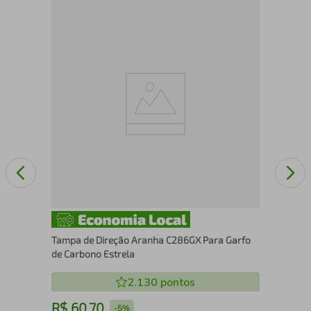
relo
Cat
Ant
Tampa de Direção Aranha C286GX Para Garfo
de Carbono Estrela
2.130
pontos
R$
60
,
70
R
-
5%