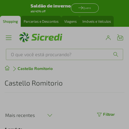
Saldão de inverno
Quero
até 40% off
Shopping
Parcerias e Descontos
Viagens
Imóveis e Veículos
O que você está procurando?
Produtos mais buscados
Castello Romitorio
tenis
1
º
Castello Romitorio
cafeteira
2
º
perfume
3
º
Filtrar
Mais recentes