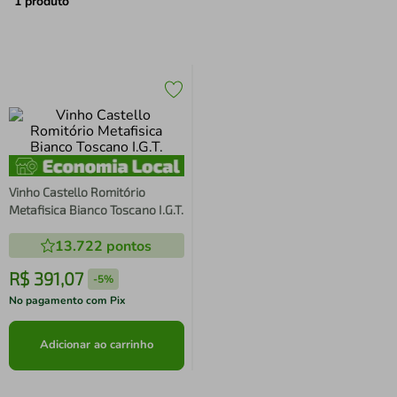
air fryer
4
º
1
produto
iphone
5
º
Vinho Castello Romitório
Metafisica Bianco Toscano I.G.T.
13.722
pontos
R$
391
,
07
-
5%
No pagamento com Pix
Adicionar ao carrinho