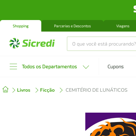
Shopping
Parcerias e Descontos
Viagens
O que você está procurando?
Produtos mais buscados
Todos os Departamentos
Cupons
tenis
1
º
Livros
Ficção
CEMITÉRIO DE LUNÁTICOS
cafeteira
2
º
perfume
3
º
air fryer
4
º