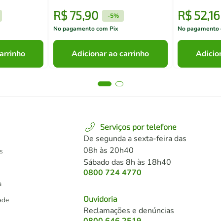
R$
75
,
90
R$
52
,
16
-
5%
No pagamento com Pix
No pagamento 
arrinho
Adicionar ao carrinho
Adicio
Serviços por telefone
De segunda a sexta-feira das
08h às 20h40
s
Sábado das 8h às 18h40
0800 724 4770
a
Ouvidoria
dade
Reclamações e denúncias