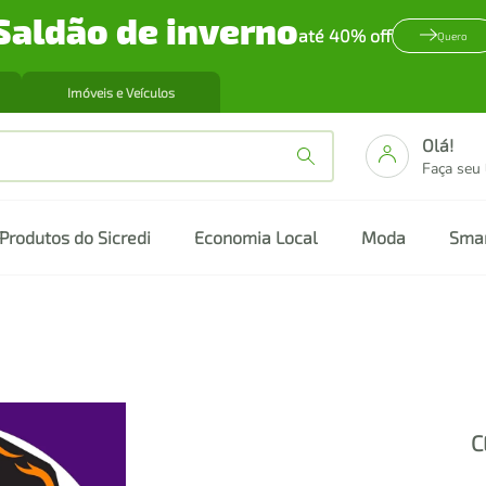
Saldão de inverno
até 40% off
Quero
Imóveis e Veículos
Olá!
Faça seu
Produtos do Sicredi
Economia Local
Moda
Sma
C