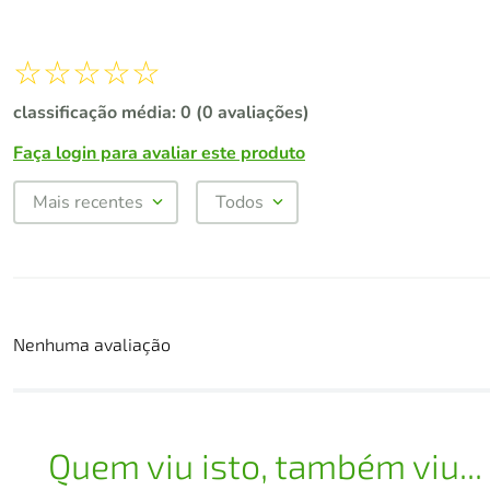
☆
☆
☆
☆
☆
classificação média: 0
(0 avaliações)
Faça login para avaliar este produto
Mais recentes
Todos
Nenhuma avaliação
Quem viu isto, também viu...