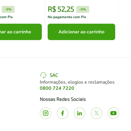
R$
52
,
25
R$
-
5%
-
5%
com Pix
No pagamento com Pix
No pa
nar ao carrinho
Adicionar ao carrinho
SAC
Informações, elogios e reclamações
0800 724 7220
Nossas Redes Sociais