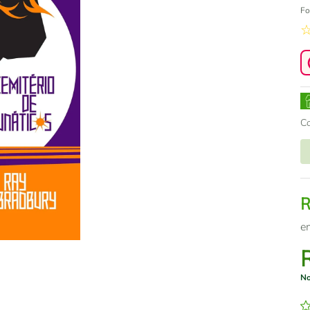
Fo
C
e
No