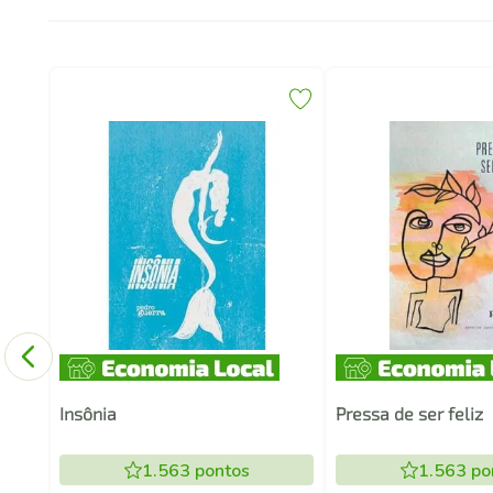
DIA
Insônia
Pressa de ser feliz
1.563
pontos
1.563
po