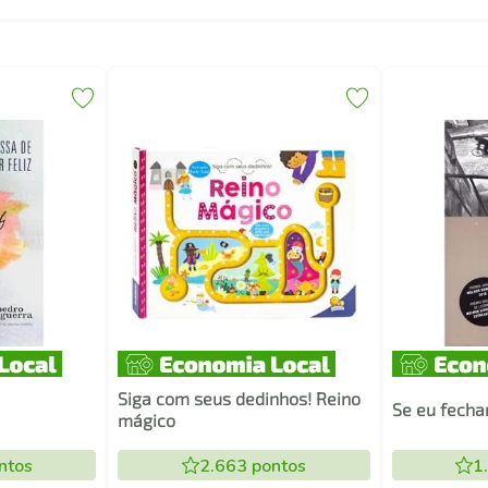
Siga com seus dedinhos! Reino
Se eu fecha
mágico
ntos
2.663
pontos
1