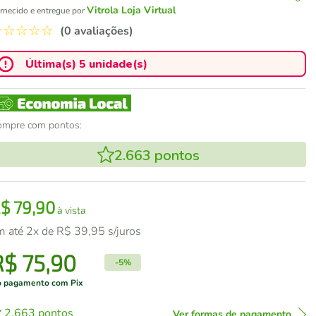
Vitrola Loja Virtual
rnecido e entregue por
☆
☆
☆
☆
☆
(0 avaliações)
Última(s) 5 unidade(s)
ompre com pontos:
2.663
pontos
R$
79
,
90
à vista
m até
2
x de
R$
39
,
95
s/juros
R$
75
,
90
-
5%
 pagamento com Pix
2.663
pontos
Ver formas de pagamento