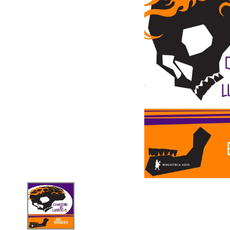
iphone
5
º