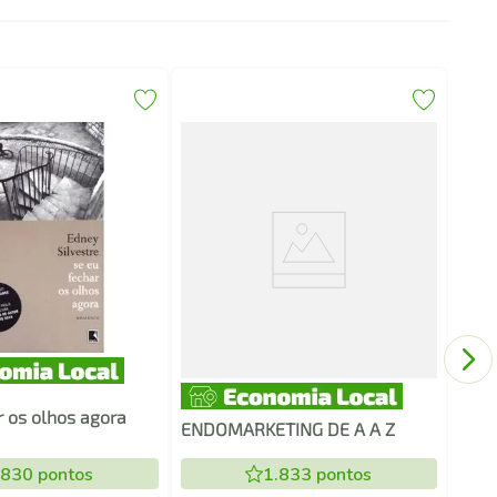
Para
r os olhos agora
ENDOMARKETING DE A A Z
.830
pontos
1.833
pontos