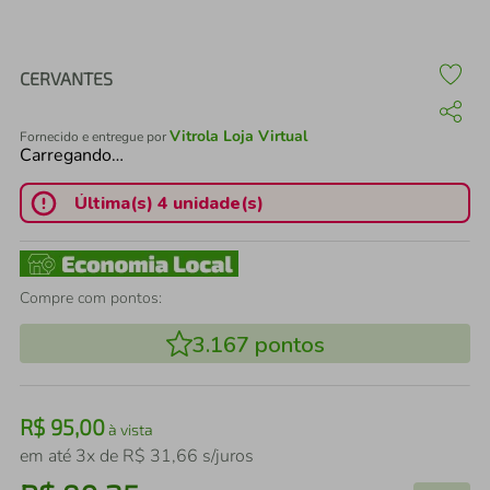
air fryer
4
º
iphone
5
º
CERVANTES
Vitrola Loja Virtual
Fornecido e entregue por
Carregando…
Última(s) 4 unidade(s)
Compre com pontos:
3.167
pontos
R$
95
,
00
à vista
em até
3
x de
R$
31
,
66
s/juros