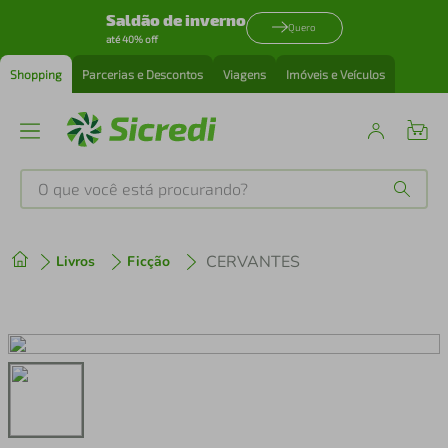
Saldão de inverno
Quero
até 40% off
Shopping
Parcerias e Descontos
Viagens
Imóveis e Veículos
O que você está procurando?
Produtos mais buscados
CERVANTES
Livros
Ficção
tenis
1
º
cafeteira
2
º
perfume
3
º