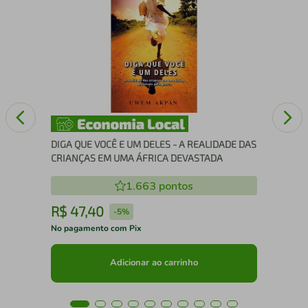
Me 
DIGA QUE VOCÊ E UM DELES - A REALIDADE DAS
CRIANÇAS EM UMA ÁFRICA DEVASTADA
1.663
pontos
R$
47
,
40
R
-
5%
No pagamento com Pix
No 
Adicionar ao carrinho