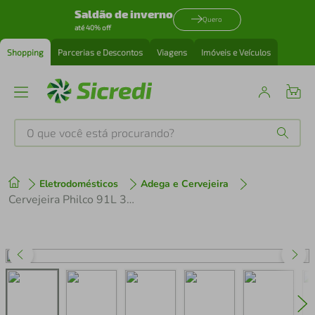
Saldão de inverno
Quero
até 40% off
Shopping
Parcerias e Descontos
Viagens
Imóveis e Veículos
O que você está procurando?
Produtos mais buscados
Eletrodomésticos
Adega e Cervejeira
tenis
1
º
Cervejeira Philco 91L 3 em 1 Display Digital PCV142P
cafeteira
2
º
perfume
3
º