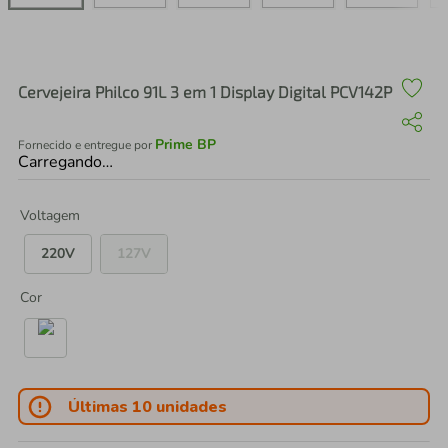
air fryer
4
º
iphone
5
º
Cervejeira Philco 91L 3 em 1 Display Digital PCV142P
Prime BP
Fornecido e entregue por
Carregando…
Voltagem
220V
127V
Cor
Últimas 10 unidades