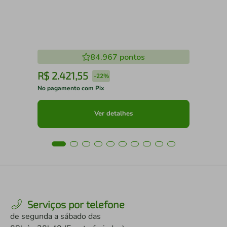
84.967
pontos
R$
2
.
421
,
55
R
-
22%
No pagamento com Pix
No 
Ver detalhes
Serviços por telefone
de segunda a sábado das