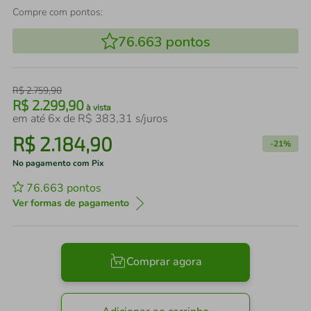
Compre com pontos:
76.663
pontos
R$
2
.
759
,
90
R$
2
.
299
,
90
à vista
em até
6
x de
R$
383
,
31
s/juros
R$
2
.
184
,
90
-
21%
No pagamento com Pix
76.663
pontos
Ver formas de pagamento
Comprar agora