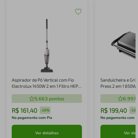
Aspirador de Pó Vertical com Fio
Sanduicheira e Gril
Electrolux 1450W 2 em 1 Filtro HEPA
Press 2 em 1 850W
Branco (STK14B)
5.663
pontos
6.997
R$
161
,
40
R$
199
,
40
-
10%
-
13
No pagamento com Pix
No pagamento com P
Ver detalhes
Ver det