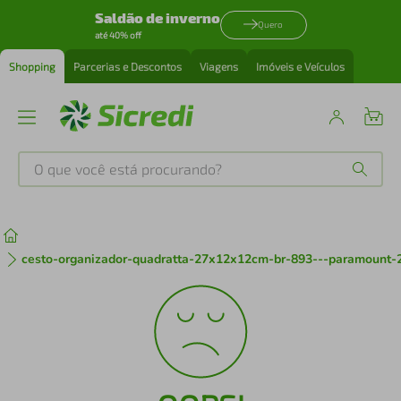
Saldão de inverno
Quero
até 40% off
Shopping
Parcerias e Descontos
Viagens
Imóveis e Veículos
O que você está procurando?
Produtos mais buscados
tenis
1
º
cesto-organizador-quadratta-27x12x12cm-br-893---paramount-
cafeteira
2
º
perfume
3
º