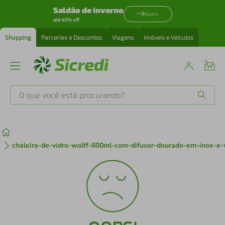
Saldão de inverno
Quero
até 40% off
Shopping
Parcerias e Descontos
Viagens
Imóveis e Veículos
O que você está procurando?
Produtos mais buscados
tenis
1
º
chaleira-de-vidro-wolff-600ml-com-difusor-dourado-em-inox-e-v
cafeteira
2
º
perfume
3
º