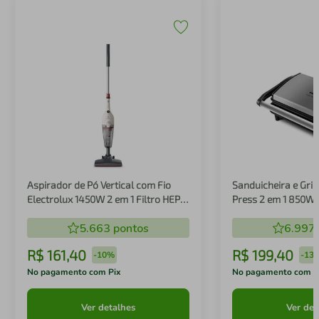
Aspirador de Pó Vertical com Fio
Sanduicheira e Gril
Electrolux 1450W 2 em 1 Filtro HEPA
Press 2 em 1 850W
Branco (STK14B)
5.663
pontos
6.997
R$
161
,
40
R$
199
,
40
-
10%
-
13
No pagamento com Pix
No pagamento com P
Ver detalhes
Ver det