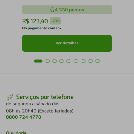
4.330
pontos
R$
123
,
40
R
-
23%
No pagamento com Pix
No 
Ver detalhes
Serviços por telefone
de segunda a sábado das
08h às 20h40 (Exceto feriados)
0800 724 4770
Ouvidoria