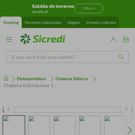
Saldão de inverno
Quero
até 40% off
Shopping
Parcerias e Descontos
Viagens
Imóveis e Veículos
O que você está procurando?
Produtos mais buscados
Eletroportáteis
Chaleira Elétrica
tenis
1
º
Chaleira Elétrica Inox 1,8L com Base Antiderrapante e Led 220V 1500W Prata Multi - GO401 GO401
cafeteira
2
º
perfume
3
º