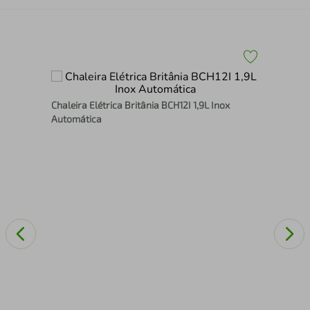
1,8L
Cha
Chaleira Elétrica Britânia BCH12I 1,9L Inox
Ant
Automática
GO