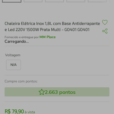
air fryer
4
º
iphone
5
º
Chaleira Elétrica Inox 1,8L com Base Antiderrapante
e Led 220V 1500W Prata Multi - GO401 GO401
MM Place
Fornecido e entregue por
Carregando…
Voltagem
N/A
Compre com pontos:
2.663
pontos
R$
79
,
90
à vista