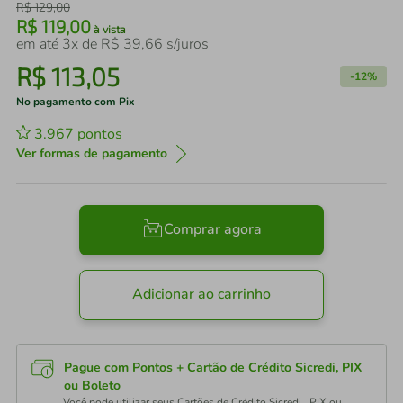
R$
129
,
00
R$
119
,
00
à vista
em até
3
x de
R$
39
,
66
s/juros
R$
113
,
05
-
12%
No pagamento com Pix
3.967
pontos
Ver formas de pagamento
Comprar agora
Adicionar ao carrinho
Pague com Pontos + Cartão de Crédito Sicredi, PIX
ou Boleto
Você pode utilizar seus Cartões de Crédito Sicredi , PIX ou