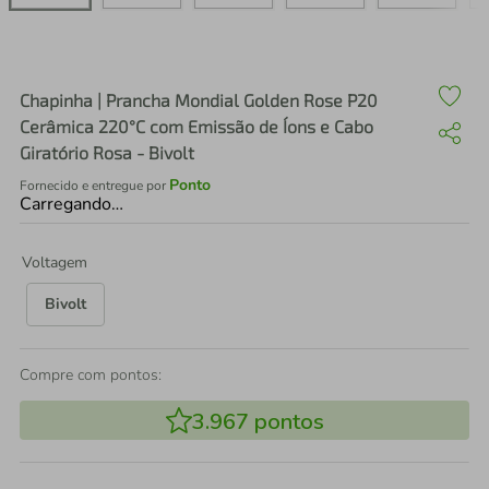
air fryer
4
º
iphone
5
º
Chapinha | Prancha Mondial Golden Rose P20
Cerâmica 220°C com Emissão de Íons e Cabo
Giratório Rosa - Bivolt
Ponto
Fornecido e entregue por
Carregando…
Voltagem
Bivolt
Compre com pontos:
3.967
pontos