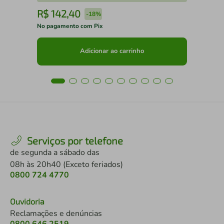
R$
142
,
40
R
-
18%
No pagamento com Pix
No 
Adicionar ao carrinho
Serviços por telefone
de segunda a sábado das
08h às 20h40 (Exceto feriados)
0800 724 4770
Ouvidoria
Reclamações e denúncias