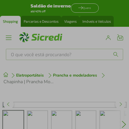
Saldão de inverno
Quero
até 40% off
Shopping
Parcerias e Descontos
Viagens
Imóveis e Veículos
O que você está procurando?
Produtos mais buscados
Eletroportáteis
Prancha e modeladores
tenis
1
º
Chapinha | Prancha Mondial Golden Rose P20 Cerâmica 220°C com Emissão de Íons e Cabo Giratório Rosa - Bivolt
cafeteira
2
º
perfume
3
º