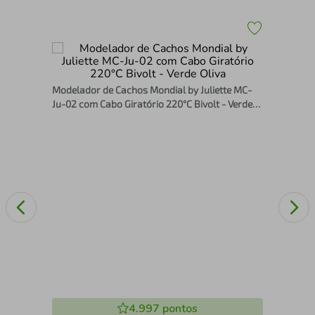
Esc
Modelador de Cachos Mondial by Juliette MC-
Cer
Ju-02 com Cabo Giratório 220°C Bivolt - Verde
Oliva
4.997
pontos