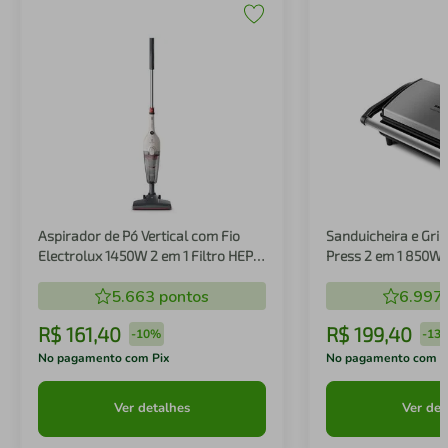
Aspirador de Pó Vertical com Fio
Sanduicheira e Gril
Electrolux 1450W 2 em 1 Filtro HEPA
Press 2 em 1 850W
Branco (STK14B)
5.663
pontos
6.997
R$
161
,
40
R$
199
,
40
-
10%
-
13
No pagamento com Pix
No pagamento com P
Ver detalhes
Ver det