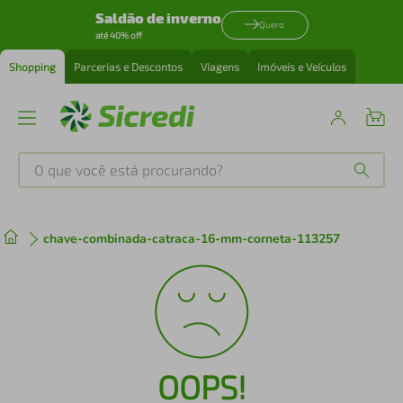
Saldão de inverno
Quero
até 40% off
Shopping
Parcerias e Descontos
Viagens
Imóveis e Veículos
O que você está procurando?
Produtos mais buscados
chave-combinada-catraca-16-mm-corneta-113257
tenis
1
º
cafeteira
2
º
perfume
3
º
OOPS!