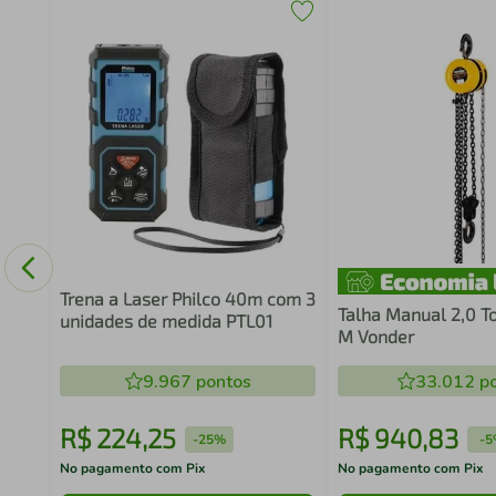
ra
Mm
Trena a Laser Philco 40m com 3
Talha Manual 2,0 To
unidades de medida PTL01
M Vonder
9.967
pontos
33.012
po
R$
224
,
25
R$
940
,
83
-
25%
-
5
No pagamento com Pix
No pagamento com Pix