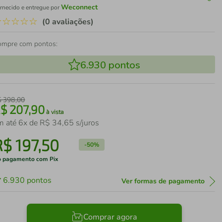
Weconnect
rnecido e entregue por
☆
☆
☆
☆
☆
(0 avaliações)
ompre com pontos:
6.930
pontos
$
398
,
00
R$
207
,
90
à vista
m até
6
x de
R$
34
,
65
s/juros
R$
197
,
50
-
50%
 pagamento com Pix
6.930
pontos
Ver formas de pagamento
Comprar agora