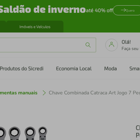
Saldão de inverno
até 40% off
Quero
Imóveis e Veículos
Olá!
Faça seu
Produtos do Sicredi
Economia Local
Moda
Sma
amentas manuais
Chave Combinada Catraca Art Jogo 7 Pe
C
P