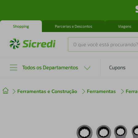
Shopping
Parcerias e Descontos
Viagens
O que você está procurando?
Produtos mais buscados
Todos os Departamentos
Cupons
tenis
1
º
Ferramentas e Construção
Ferramentas
Ferr
cafeteira
2
º
perfume
3
º
air fryer
4
º