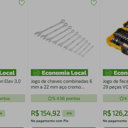
n Elev 3,0
Jogo de chaves combinadas 6
Jogo de fac
mm a 22 mm aço cromo
29 peças V
vanádio 10 peças VONDER
ntos
5.436
pontos
4
R$
154
,
92
R$
126
,
2
%
-
5%
No pagamento com Pix
No pagamento 