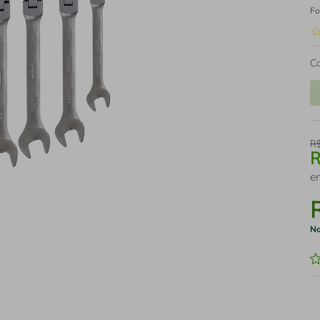
Fo
C
R
e
No