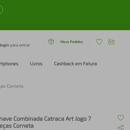
Meus Pedidos
login
para entrar
rtphones
Livros
Cashback em Fatura
ças Corneta
have Combinada Catraca Art Jogo 7
eças Corneta