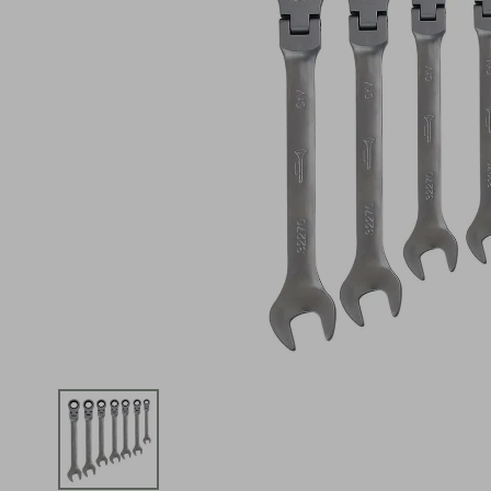
iphone
5
º