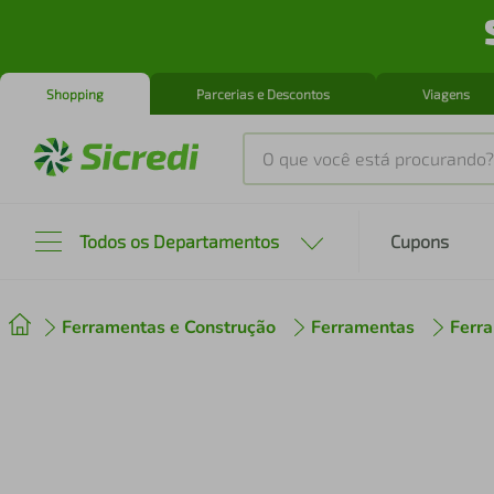
Shopping
Parcerias e Descontos
Viagens
O que você está procurando?
Produtos mais buscados
Todos os Departamentos
Cupons
tenis
1
º
Ferramentas e Construção
Ferramentas
Ferr
cafeteira
2
º
perfume
3
º
air fryer
4
º