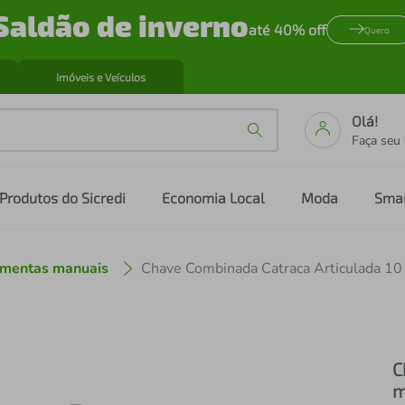
Saldão de inverno
até 40% off
Quero
Imóveis e Veículos
Olá!
Faça seu
Produtos do Sicredi
Economia Local
Moda
Sma
amentas manuais
Chave Combinada Catraca Articulada 1
C
m