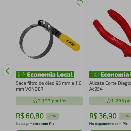
ios
Saca filtro de óleo 95 mm a 110
Alicate Corte Diago
mm VONDER
Ac954
2.133
pontos
1.295
po
R$
60
,
80
R$
36
,
90
-
5%
-
5%
No pagamento com Pix
No pagamento com Pix