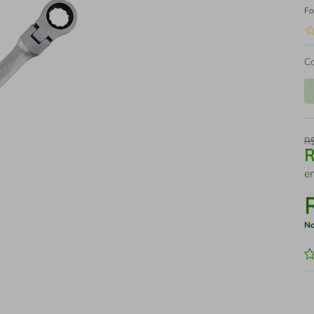
Fo
C
R
e
No