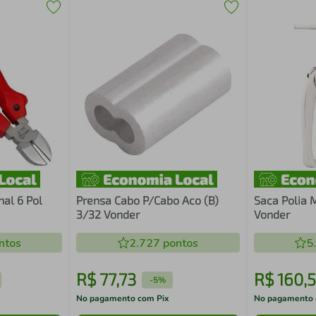
nal 6 Pol
Prensa Cabo P/Cabo Aco (B)
Saca Polia M
3/32 Vonder
Vonder
ntos
2.727
pontos
5
R$
77
,
73
R$
160
,
5
-
5%
No pagamento com Pix
No pagamento 