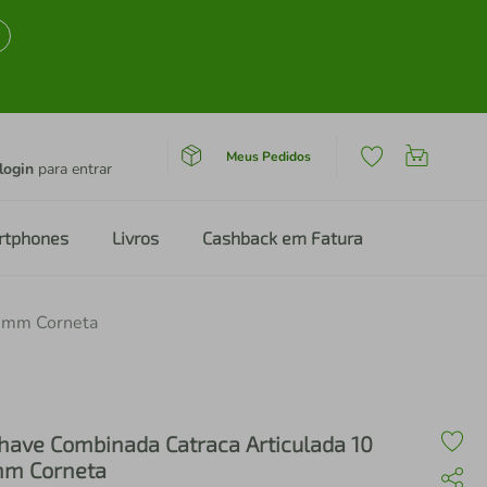
Meus Pedidos
login
para entrar
rtphones
Livros
Cashback em Fatura
0 mm Corneta
have Combinada Catraca Articulada 10
m Corneta