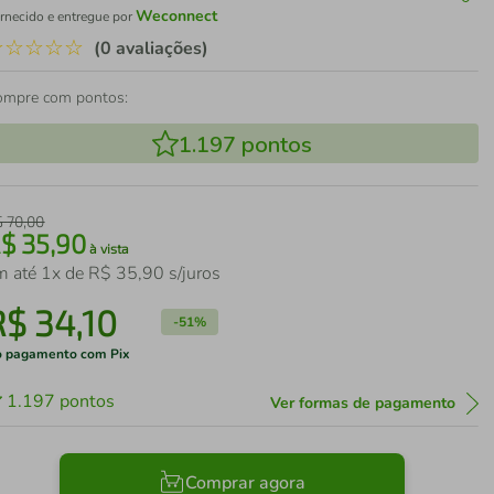
Weconnect
rnecido e entregue por
☆
☆
☆
☆
☆
(0 avaliações)
ompre com pontos:
1.197
pontos
$
70
,
00
R$
35
,
90
à vista
m até
1
x de
R$
35
,
90
s/juros
R$
34
,
10
-
51%
 pagamento com Pix
1.197
pontos
Ver formas de pagamento
Comprar agora