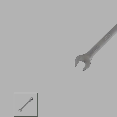
iphone
5
º