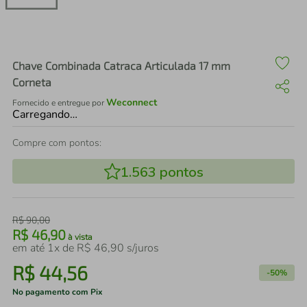
air fryer
4
º
iphone
5
º
Chave Combinada Catraca Articulada 17 mm
Corneta
Weconnect
Fornecido e entregue por
Carregando…
Compre com pontos:
1.563
pontos
R$
90
,
00
R$
46
,
90
à vista
em até
1
x de
R$
46
,
90
s/juros
R$
44
,
56
-
50%
No pagamento com Pix