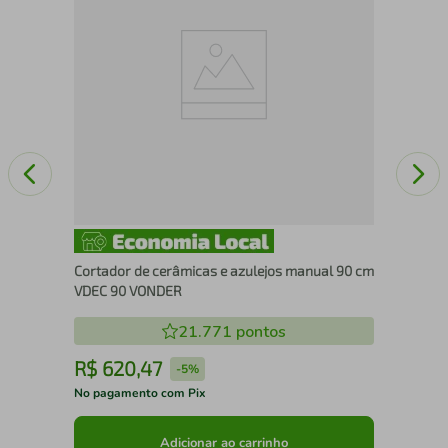
Cortador de cerâmicas e azulejos manual 90 cm
VDEC 90 VONDER
21.771
pontos
R$
620
,
47
R
-
5%
No pagamento com Pix
No 
Adicionar ao carrinho