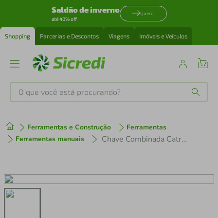
Saldão de inverno
Quero
até 40% off
Shopping
Parcerias e Descontos
Viagens
Imóveis e Veículos
O que você está procurando?
Produtos mais buscados
Ferramentas e Construção
Ferramentas
tenis
1
º
Chave Combinada Catraca Articulada 17 mm Corneta
Ferramentas manuais
cafeteira
2
º
perfume
3
º