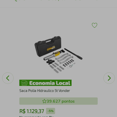
Cha
(5/
Saca Polia Hidraulico 5t Vonder
39.627
pontos
R$
1
.
129
,
37
R
-
5%