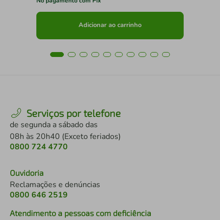
No pagamento com Pix
No 
Adicionar ao carrinho
Serviços por telefone
de segunda a sábado das
08h às 20h40 (Exceto feriados)
0800 724 4770
Ouvidoria
Reclamações e denúncias
0800 646 2519
Atendimento a pessoas com deficiência