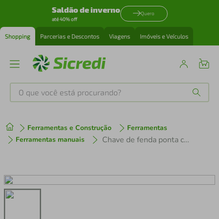
Saldão de inverno
Quero
até 40% off
Shopping
Parcerias e Descontos
Viagens
Imóveis e Veículos
O que você está procurando?
Produtos mais buscados
Ferramentas e Construção
Ferramentas
tenis
1
º
Chave de fenda ponta cruzada 8X4 Tramontina
Ferramentas manuais
cafeteira
2
º
perfume
3
º