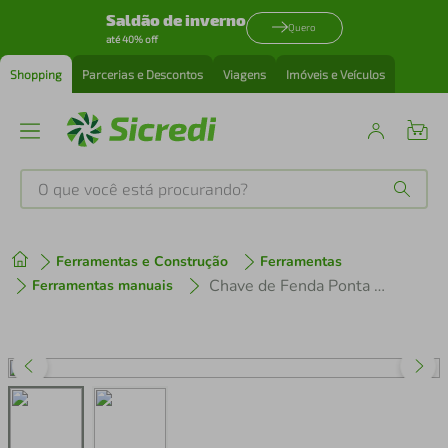
Saldão de inverno
Quero
até 40% off
Shopping
Parcerias e Descontos
Viagens
Imóveis e Veículos
O que você está procurando?
Produtos mais buscados
Ferramentas e Construção
Ferramentas
tenis
1
º
Chave de Fenda Ponta Cruzada em Aço Cromo Vanádio 3x125mm 1/8x5" Tramontina PRO
Ferramentas manuais
cafeteira
2
º
perfume
3
º