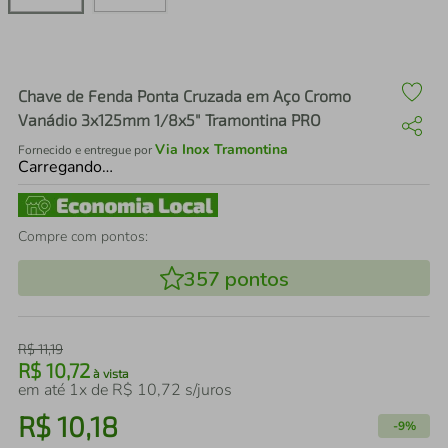
air fryer
4
º
iphone
5
º
Chave de Fenda Ponta Cruzada em Aço Cromo
Vanádio 3x125mm 1/8x5" Tramontina PRO
Via Inox Tramontina
Fornecido e entregue por
Carregando…
Compre com pontos:
357
pontos
R$
11
,
19
R$
10
,
72
à vista
em até
1
x de
R$
10
,
72
s/juros
R$
10
,
18
-
9%