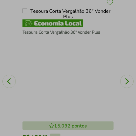
 G
Jog
Tesoura Corta Vergalhão 36" Vonder Plus
VO
15.092
pontos