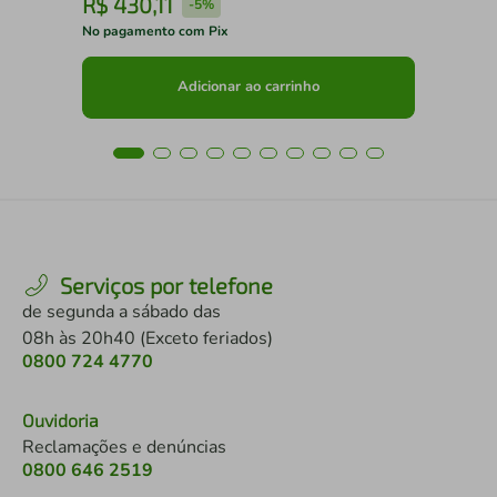
R$
430
,
11
R
-
5%
No pagamento com Pix
No 
Adicionar ao carrinho
Serviços por telefone
de segunda a sábado das
08h às 20h40 (Exceto feriados)
0800 724 4770
Ouvidoria
Reclamações e denúncias
0800 646 2519