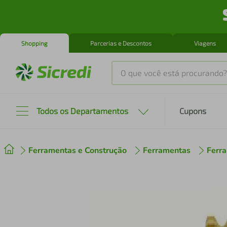
Shopping
Parcerias e Descontos
Viagens
O que você está procurando?
Produtos mais buscados
Todos os Departamentos
Cupons
tenis
1
º
Ferramentas e Construção
Ferramentas
Ferr
cafeteira
2
º
perfume
3
º
air fryer
4
º