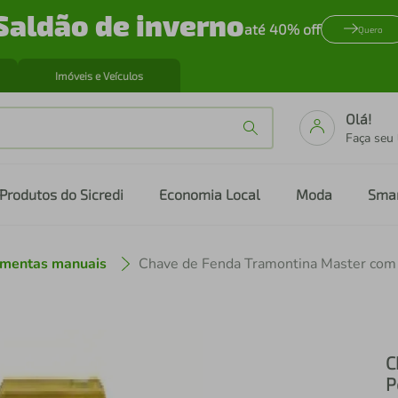
Saldão de inverno
até 40% off
Quero
Imóveis e Veículos
Olá!
Faça seu
Produtos do Sicredi
Economia Local
Moda
Sma
amentas manuais
C
P