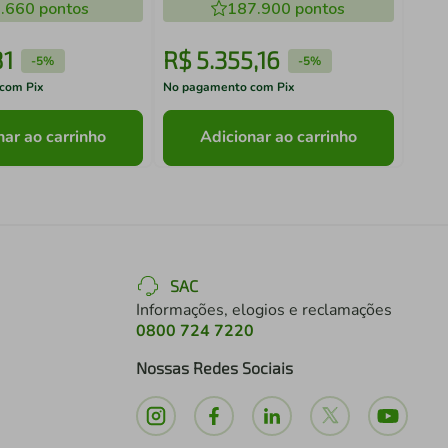
.660
pontos
187.900
pontos
81
R$
5
.
355
,
16
R$
-
5%
-
5%
com Pix
No pagamento com Pix
No pa
nar ao carrinho
Adicionar ao carrinho
SAC
Informações, elogios e reclamações
0800 724 7220
Nossas Redes Sociais