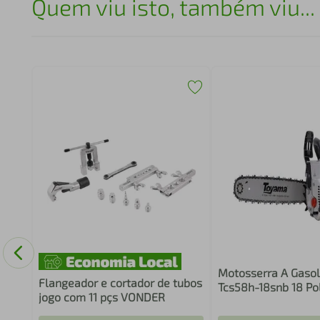
Quem viu isto, também viu...
Motosserra A Gaso
Flangeador e cortador de tubos
Tcs58h-18snb 18 Po
jogo com 11 pçs VONDER
Branco