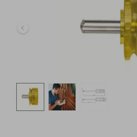
iphone
5
º